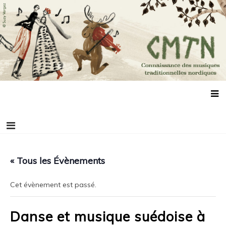
Aller
Connaissance des musiques traditionnelles
Association de promotion des musiques, des danses et de la culture
au
scandinaves
nordiques
contenu
« Tous les Évènements
Cet évènement est passé.
Danse et musique suédoise à