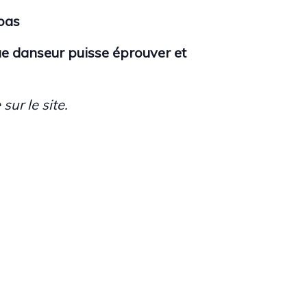
oas
ue danseur puisse éprouver et
ur le site.