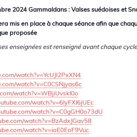
mbre 2024
Gammaldans : Valses suédoises et Sn
era mis en place à chaque séance afin que chaq
ique proposée
s enseignées est renseigné avant chaque cycle s
be.com/watch?v=YcUJl2PxXN4
be.com/watch?v=C0CSNjyas6c
e.com/watch?v=WBjiUvskl0o
outube.com/watch?v=6lyFXI6jUEc
youtube.com/watch?v=C0gGH0o73dU
tube.com/watch?v=BzAdxJGav58
tube.com/watch?v=ioE0EoF9Vuc