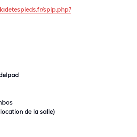
aladetespieds.fr/spip.php?
delpad
mbos
ocation de la salle)