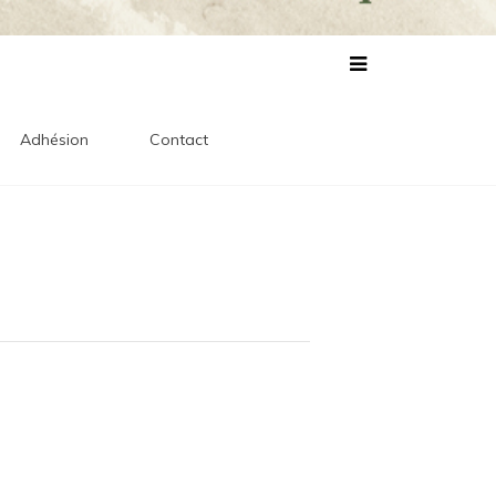
lles
s
Adhésion
Contact