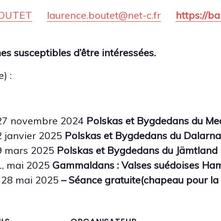
BOUTET
laurence.boutet@net-c.fr
https://b
s susceptibles d’être intéressées.
) :
 27 novembre 2024
Polskas et Bygdedans du Me
22 janvier 2025
Polskas et Bygdedans du Dalarna
19 mars 2025
Polskas et Bygdedans du Jämtland
21, mai 2025
Gammaldans : Valses suédoises Ha
i 28 mai 2025
–
Séance gratuite
(chapeau pour la l