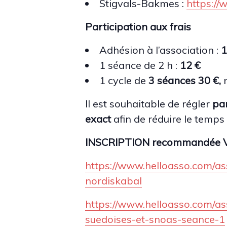
Stigvals-Bakmes :
https:/
Participation aux frais
Adhésion à l’association :
1
1 séance de 2 h :
12 €
1 cycle de
3
séances
3
0 €,
n
Il est souhaitable de régler
pa
exact
afin de réduire le temps
INSCRIPTION recommandée Vi
https://www.helloasso.com/as
nordiskabal
https://www.helloasso.com/a
suedoises-et-snoas-seance-1