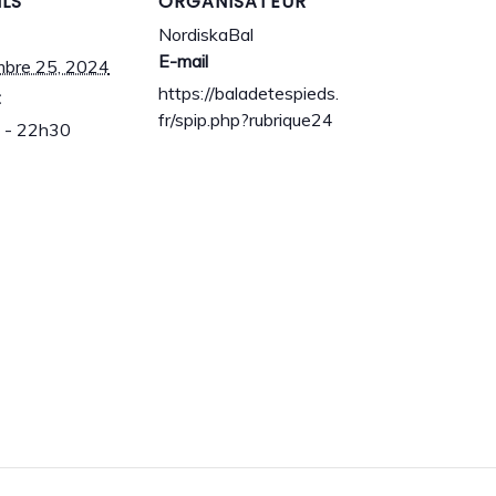
ILS
ORGANISATEUR
NordiskaBal
E-mail
mbre 25, 2024
https://baladetespieds.
:
fr/spip.php?rubrique24
 - 22h30