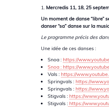
Mercredis
11,
18, 25 septe
Un moment de danse “libre”
s
danser “sa” danse sur la mus
Le programme précis des danse
Une idée de ces danses :
Snoa :
https://www.youtu
Snoa : https://www.youtu
Vals :
https://www.youtub
Springvals :
https://www.y
Springvals :
https://www.
Stigvals :
https://www.you
Stigvals :
https://www.you