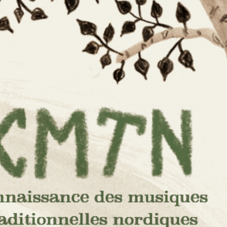
e des
s