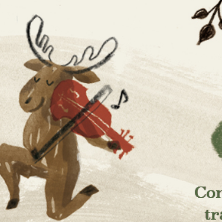
aissanc
ses et de la culture scandinaves
musique