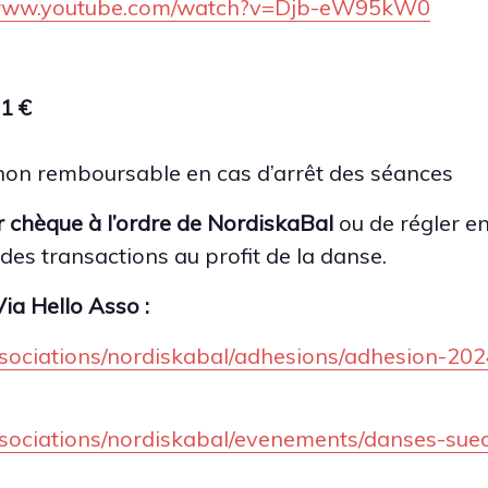
/www.youtube.com/watch?v=Djb-eW95kW0
1 €
on remboursable en cas d’arrêt des séances
r chèque
à l’ordre de NordiskaBal
ou de régler e
 des transactions au profit de la danse.
a Hello Asso :
sociations/nordiskabal/adhesions/adhesion-202
ssociations/nordiskabal/evenements/danses-su