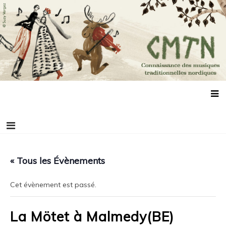
Aller
Connaissance des musiques traditionnelles
Association de promotion des musiques, des danses et de la culture
au
scandinaves
nordiques
contenu
« Tous les Évènements
Cet évènement est passé.
La Mötet à Malmedy(BE)