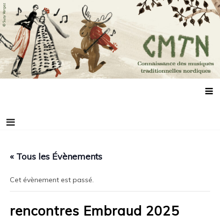
Aller
Connaissance des musiques traditionnelles
Association de promotion des musiques, des danses et de la culture
au
scandinaves
nordiques
contenu
« Tous les Évènements
Cet évènement est passé.
rencontres Embraud 2025