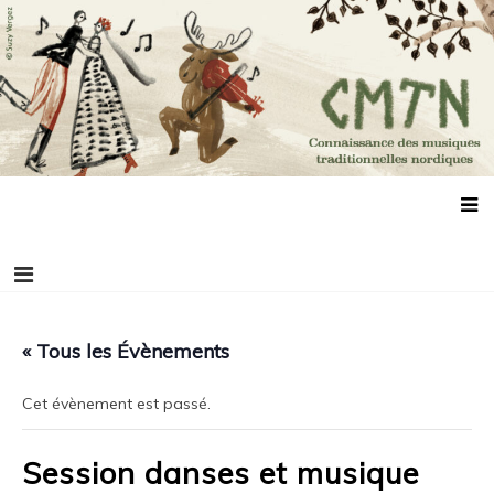
Aller
Connaissance des musiques traditionnelles
Association de promotion des musiques, des danses et de la culture
au
scandinaves
nordiques
contenu
« Tous les Évènements
Cet évènement est passé.
Session danses et musique