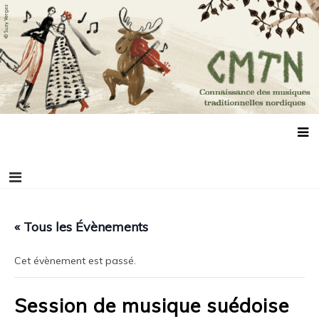
Aller
Connaissance des musiques traditionnelles
Association de promotion des musiques, des danses et de la culture
au
scandinaves
nordiques
contenu
« Tous les Évènements
Cet évènement est passé.
Session de musique suédoise