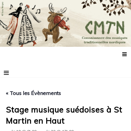
Aller
Connaissance des musiques traditionnelles
Association de promotion des musiques, des danses et de la culture
au
scandinaves
nordiques
contenu
« Tous les Évènements
Stage musique suédoises à St
Martin en Haut