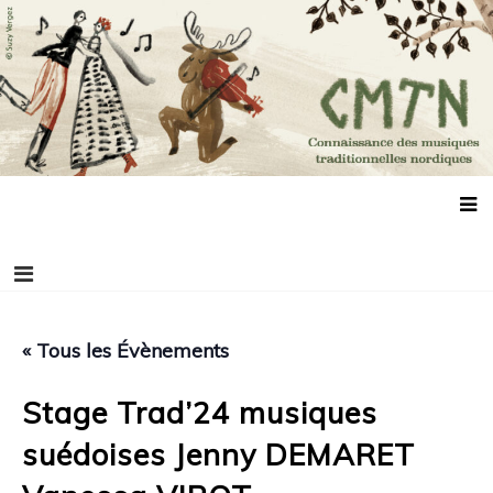
Aller
Connaissance des musiques traditionnelles
Association de promotion des musiques, des danses et de la culture
au
scandinaves
nordiques
contenu
« Tous les Évènements
Stage Trad’24 musiques
suédoises Jenny DEMARET