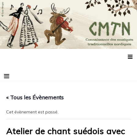
Aller
Connaissance des musiques traditionnelles
Association de promotion des musiques, des danses et de la culture
au
scandinaves
nordiques
contenu
« Tous les Évènements
Cet évènement est passé.
Atelier de chant suédois avec