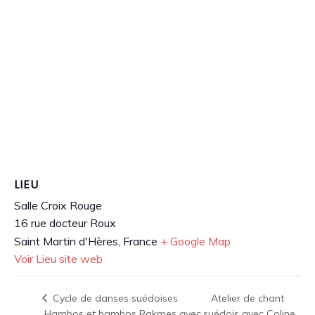
LIEU
Salle Croix Rouge
16 rue docteur Roux
Saint Martin d'Hères
,
France
+ Google Map
Voir Lieu site web
Atelier de chant
Cycle de danses suédoises
.Hambos et hambos Bakmes avec
suédois avec Coline