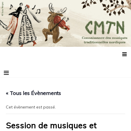
Aller
Connaissance des musiques traditionnelles
Association de promotion des musiques, des danses et de la culture
au
scandinaves
nordiques
contenu
« Tous les Évènements
Cet évènement est passé.
Session de musiques et