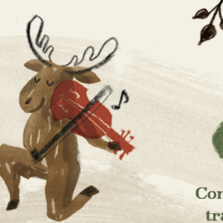
aissanc
ses et de la culture scandinaves
musique