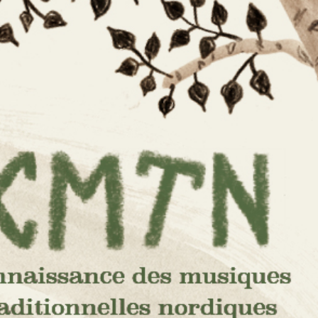
e des
s