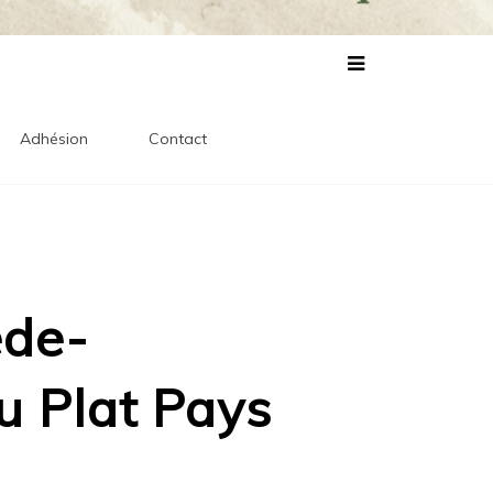
lles
s
Adhésion
Contact
ède-
u Plat Pays