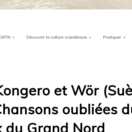
ditionne
nordique
 CMTN
Découvrir la culture scandinave
Pratiquer
Kongero et Wör (Su
Chansons oubliées d
ix du Grand Nord