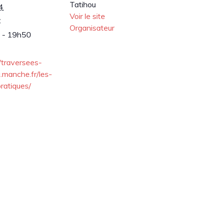
Tatihou
4
Voir le site
:
Organisateur
 - 19h50
//traversees-
u.manche.fr/les-
pratiques/