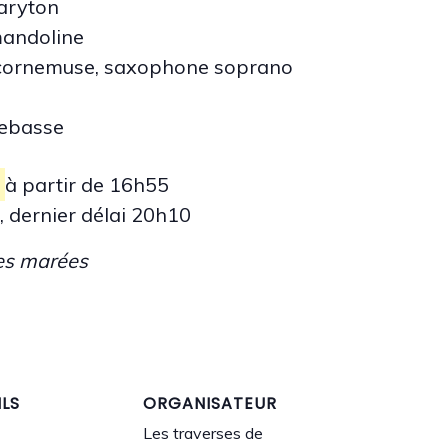
aryton
 mandoline
 cornemuse, saxophone soprano
trebasse
à partir de 16h55
, dernier délai 20h10
des marées
ILS
ORGANISATEUR
Les traverses de