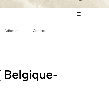
lles
s
Adhésion
Contact
 Belgique-