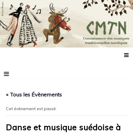
Aller
Connaissance des musiques traditionnelles
Association de promotion des musiques, des danses et de la culture
au
scandinaves
nordiques
contenu
« Tous les Évènements
Cet évènement est passé.
Danse et musique suédoise à