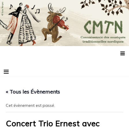
Aller
Connaissance des musiques traditionnelles
Association de promotion des musiques, des danses et de la culture
au
scandinaves
nordiques
contenu
« Tous les Évènements
Cet évènement est passé.
Concert Trio Ernest avec