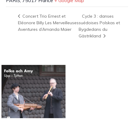
PARIS
,
75017
France
+ Google Map
Cycle 3 : danses
Concert Trio Ernest et
Eléonore Billy Les Merveilleuses
suédoises Polskas et
Aventures d’Amanda Maier
Bygdedans du
Gästrikland