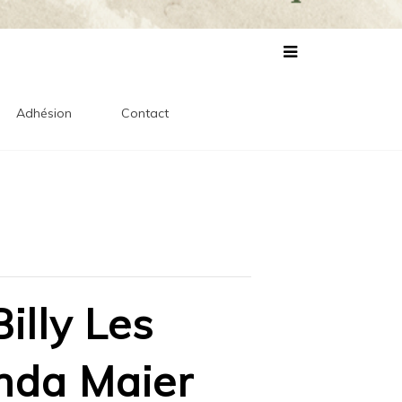
lles
s
Adhésion
Contact
illy Les
nda Maier