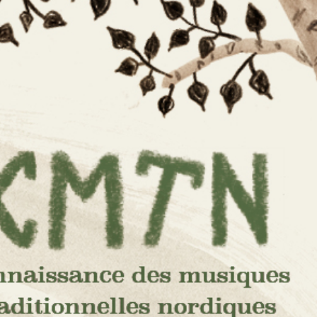
e des
s