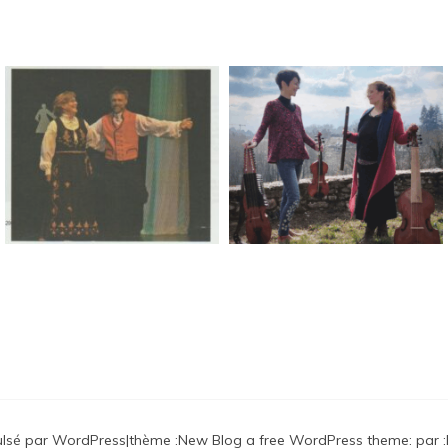
s
ulsé par WordPress
|
thème :
New Blog a free WordPress theme
: par :