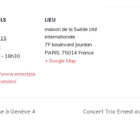
ILS
LIEU
maison de la Suéde cité
internationale
 15
7F boulevard Jourdan
:
PARIS
,
75014
France
 - 18h30
+ Google Map
//www.ernestpia
.com/en/
se à Genève 4
Concert Trio Ernest 