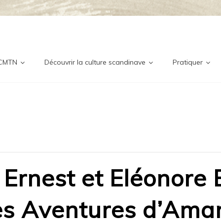
ditionne
nordique
 CMTN
Découvrir la culture scandinave
Pratiquer
 Ernest et Eléonore B
es Aventures d’Ama