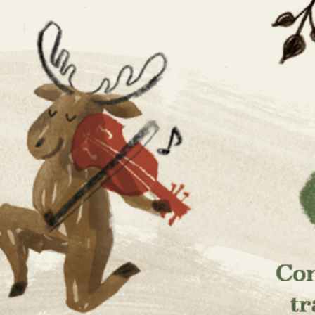
aissanc
ses et de la culture scandinaves
musique