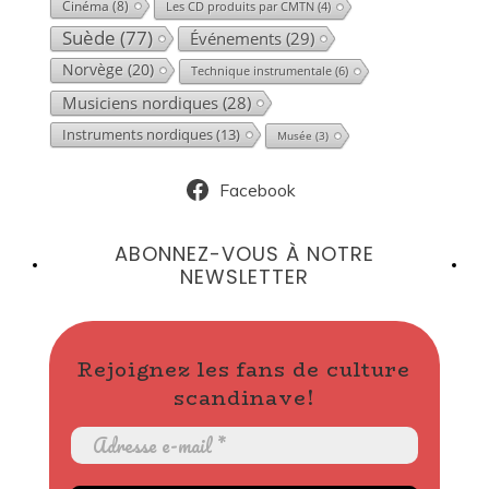
Cinéma
(8)
Les CD produits par CMTN
(4)
Suède
(77)
Événements
(29)
Norvège
(20)
Technique instrumentale
(6)
Musiciens nordiques
(28)
Instruments nordiques
(13)
Musée
(3)
Facebook
ABONNEZ-VOUS À NOTRE
NEWSLETTER
Rejoignez les fans de culture
scandinave!