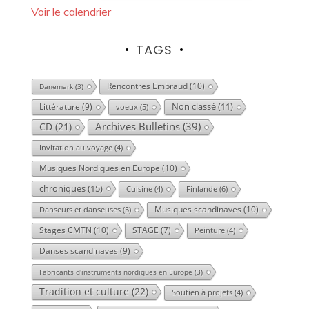
Voir le calendrier
TAGS
Rencontres Embraud
(10)
Danemark
(3)
Littérature
(9)
Non classé
(11)
voeux
(5)
Archives Bulletins
(39)
CD
(21)
Invitation au voyage
(4)
Musiques Nordiques en Europe
(10)
chroniques
(15)
Finlande
(6)
Cuisine
(4)
Musiques scandinaves
(10)
Danseurs et danseuses
(5)
Stages CMTN
(10)
STAGE
(7)
Peinture
(4)
Danses scandinaves
(9)
Fabricants d'instruments nordiques en Europe
(3)
Tradition et culture
(22)
Soutien à projets
(4)