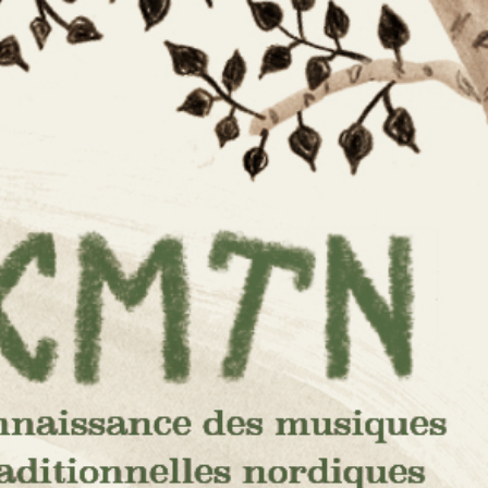
e des
s