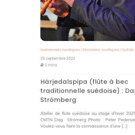
Instruments nordiques
/
Musiciens nordiques
/
Suède
25 septembre 2023
2 mins
Härjedalspipa (flûte à bec
traditionnelle suédoise) : D
Strömberg
Atelier de flute suédoise au stage d’hiver 202
CMTN Dag Strömerg Photo : Peter Peders
Voulez-vous faire la connaissance d’une […]