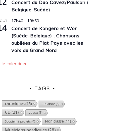
12
Concert du Duo Cavez/Paulson (
Belgique-Suède)
17h40
-
19h50
OÛT
14
Concert de Kongero et Wör
(Suède-Belgique) ; Chansons
oubliées du Plat Pays avec les
voix du Grand Nord
r le calendrier
TAGS
chroniques
(15)
Finlande
(6)
CD
(21)
voeux
(5)
Non classé
(11)
Soutien à projets
(4)
Musiciens nordiques
(28)