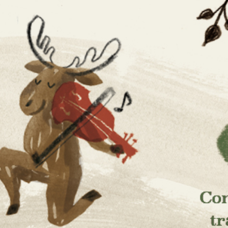
aissanc
ses et de la culture scandinaves
musique