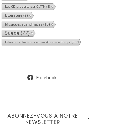
Les CD produits par CMTN
(4)
Littérature
(9)
Musiques scandinaves
(10)
Suède
(77)
Fabricants d'instruments nordiques en Europe
(3)
Facebook
ABONNEZ-VOUS À NOTRE
NEWSLETTER