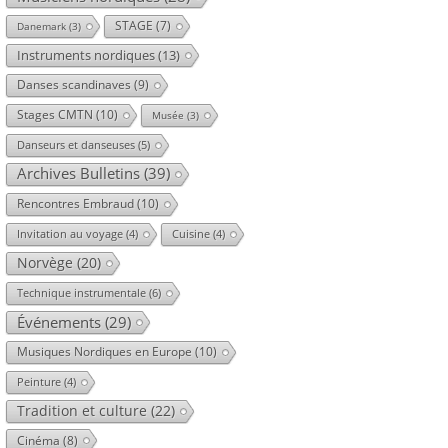
STAGE
(7)
Danemark
(3)
Instruments nordiques
(13)
Danses scandinaves
(9)
Stages CMTN
(10)
Musée
(3)
Danseurs et danseuses
(5)
Archives Bulletins
(39)
Rencontres Embraud
(10)
Invitation au voyage
(4)
Cuisine
(4)
Norvège
(20)
Technique instrumentale
(6)
Événements
(29)
Musiques Nordiques en Europe
(10)
Peinture
(4)
Tradition et culture
(22)
Cinéma
(8)