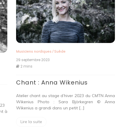
Musiciens nordiques
/
Suède
29 septembre 2023
2 mins
Chant : Anna Wikenius
Atelier chant au stage d’hiver 2023 du CMTN Anna
Wikenius Photo : Sara Björkegren © Anna
2023
Wikenius a grandi dans un petit […]
nt à
Lire la suite