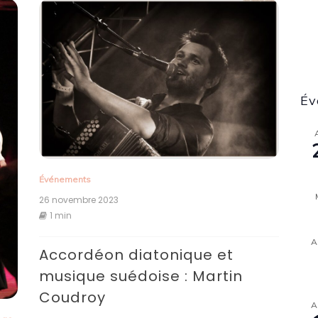
Év
Événements
26 novembre 2023
1 min
A
Accordéon diatonique et
musique suédoise : Martin
Coudroy
A