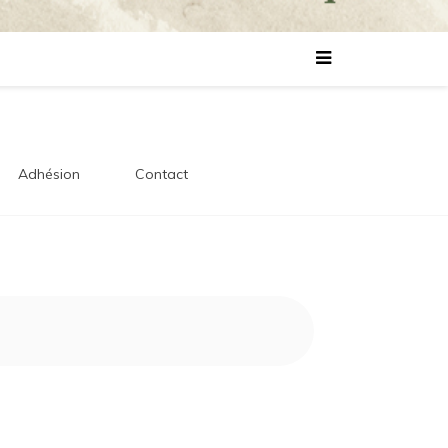
lles
s
Adhésion
Contact