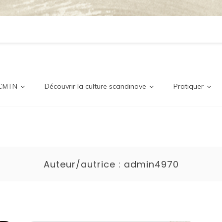
ditionne
nordique
 CMTN
Découvrir la culture scandinave
Pratiquer
Auteur/autrice :
admin4970