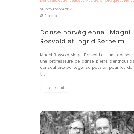
Danseurs et danseuses
/
Musiciens nordiques
/
Norv
26 novembre 2023
2 mins
Danse norvégienne : Magni
Rosvold et Ingrid Sørheim
Magni Rosvold Magni Rosvold est une danseus
une professeure de danse pleine d’enthousia
qui souhaite partager sa passion pour les da
[…]
Lire la suite