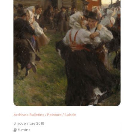
Archives Bulletins
/
Peinture
/
Suède
6 novembre 2016
5 mins