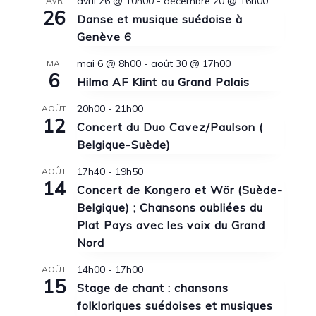
avril 26 @ 10h00
-
décembre 20 @ 16h00
AVR
26
Danse et musique suédoise à
Genève 6
mai 6 @ 8h00
-
août 30 @ 17h00
MAI
6
Hilma AF Klint au Grand Palais
20h00
-
21h00
AOÛT
12
Concert du Duo Cavez/Paulson (
Belgique-Suède)
17h40
-
19h50
AOÛT
14
Concert de Kongero et Wör (Suède-
Belgique) ; Chansons oubliées du
Plat Pays avec les voix du Grand
Nord
14h00
-
17h00
AOÛT
15
Stage de chant : chansons
folkloriques suédoises et musiques