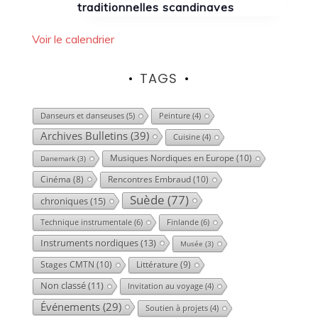
traditionnelles scandinaves
Voir le calendrier
TAGS
Danseurs et danseuses
(5)
Peinture
(4)
Archives Bulletins
(39)
Cuisine
(4)
Musiques Nordiques en Europe
(10)
Danemark
(3)
Cinéma
(8)
Rencontres Embraud
(10)
Suède
(77)
chroniques
(15)
Technique instrumentale
(6)
Finlande
(6)
Instruments nordiques
(13)
Musée
(3)
Stages CMTN
(10)
Littérature
(9)
Non classé
(11)
Invitation au voyage
(4)
Événements
(29)
Soutien à projets
(4)