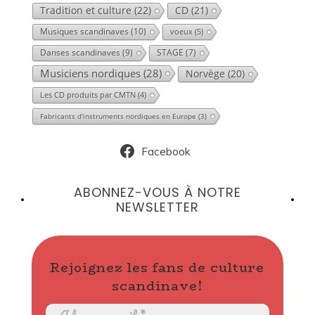
Tradition et culture
(22)
CD
(21)
Musiques scandinaves
(10)
voeux
(5)
Danses scandinaves
(9)
STAGE
(7)
Musiciens nordiques
(28)
Norvège
(20)
Les CD produits par CMTN
(4)
Fabricants d'instruments nordiques en Europe
(3)
Facebook
ABONNEZ-VOUS À NOTRE
NEWSLETTER
Rejoignez les fans de culture
scandinave!