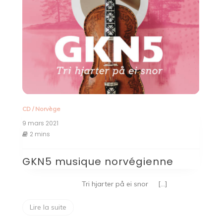
CD
/
Norvège
9 mars 2021
2 mins
GKN5 musique norvégienne
Tri hjarter på ei snor […]
Lire la suite