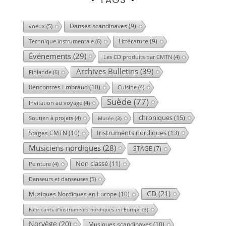
Danses scandinaves
(9)
voeux
(5)
Littérature
(9)
Technique instrumentale
(6)
Événements
(29)
Les CD produits par CMTN
(4)
Archives Bulletins
(39)
Finlande
(6)
Rencontres Embraud
(10)
Cuisine
(4)
Suède
(77)
Invitation au voyage
(4)
chroniques
(15)
Soutien à projets
(4)
Musée
(3)
Instruments nordiques
(13)
Stages CMTN
(10)
Musiciens nordiques
(28)
STAGE
(7)
Non classé
(11)
Peinture
(4)
Danseurs et danseuses
(5)
CD
(21)
Musiques Nordiques en Europe
(10)
Fabricants d'instruments nordiques en Europe
(3)
Norvège
(20)
Musiques scandinaves
(10)