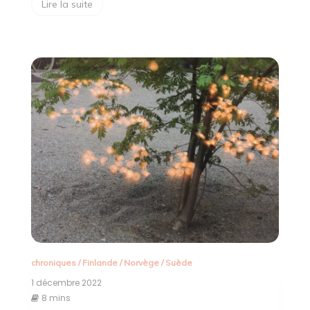
Lire la suite
chroniques
/
Finlande
/
Norvège
/
Suède
1 décembre 2022
8 mins