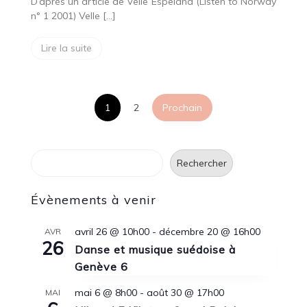
D’après un article de Velle Espeland (Listen to Norway
n° 1 2001) Velle […]
Lire la suite
Pagination
1
2
Prochain
des
Rechercher
publications
Rechercher
Évènements à venir
avril 26 @ 10h00
-
décembre 20 @ 16h00
AVR
26
Danse et musique suédoise à
Genève 6
mai 6 @ 8h00
-
août 30 @ 17h00
MAI