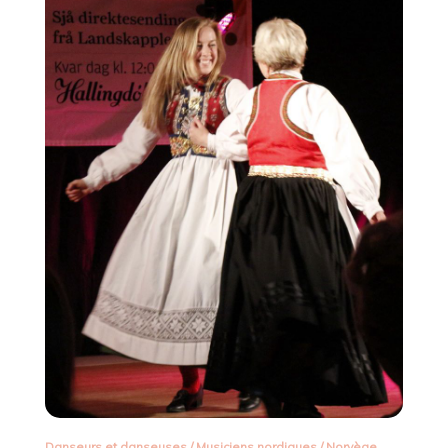
Danseurs et danseuses
/
Musiciens nordiques
/
Norvège