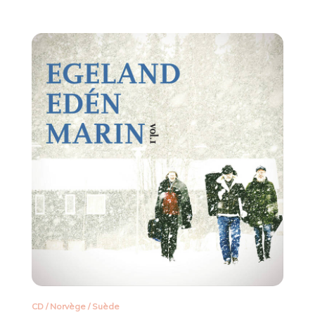
CD
/
Norvège
/
Suède