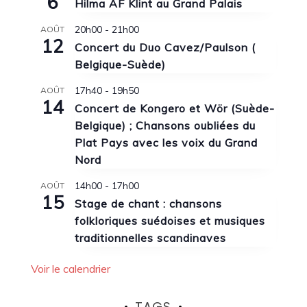
6
Hilma AF Klint au Grand Palais
20h00
-
21h00
AOÛT
12
Concert du Duo Cavez/Paulson (
Belgique-Suède)
17h40
-
19h50
AOÛT
14
Concert de Kongero et Wör (Suède-
Belgique) ; Chansons oubliées du
Plat Pays avec les voix du Grand
Nord
14h00
-
17h00
AOÛT
15
Stage de chant : chansons
folkloriques suédoises et musiques
traditionnelles scandinaves
Voir le calendrier
TAGS