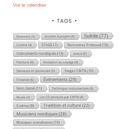
Voir le calendrier
TAGS
Suède
(77)
Danemark
(3)
Soutien à projets
(4)
Rencontres Embraud
(10)
STAGE
(7)
Cuisine
(4)
Instruments nordiques
(13)
voeux
(5)
Peinture
(4)
Invitation au voyage
(4)
Stages CMTN
(10)
Danseurs et danseuses
(5)
Événements
(29)
Finlande
(6)
Non classé
(11)
Technique instrumentale
(6)
Musée
(3)
Les CD produits par CMTN
(4)
Tradition et culture
(22)
Cinéma
(8)
Musiciens nordiques
(28)
Musiques scandinaves
(10)