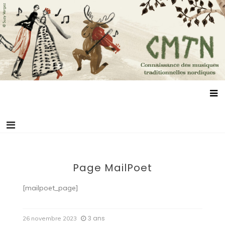
Aller
Connaissance des musiques traditionnelles
Association de promotion des musiques, des danses et de la culture
au
scandinaves
nordiques
contenu
Page MailPoet
[mailpoet_page]
3 ans
26 novembre 2023