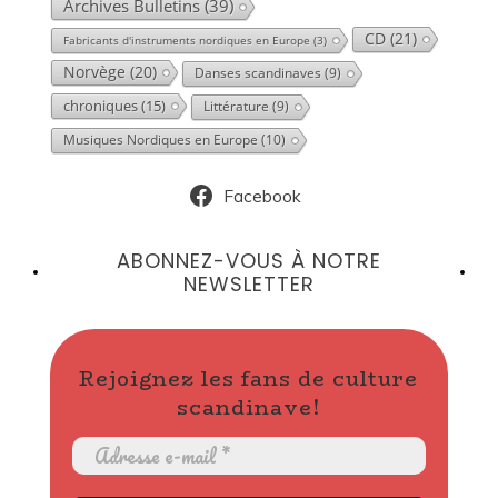
Archives Bulletins
(39)
CD
(21)
Fabricants d'instruments nordiques en Europe
(3)
Norvège
(20)
Danses scandinaves
(9)
chroniques
(15)
Littérature
(9)
Musiques Nordiques en Europe
(10)
Facebook
ABONNEZ-VOUS À NOTRE
NEWSLETTER
Rejoignez les fans de culture
scandinave!