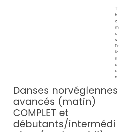
-
T
h
o
m
a
s
Er
ik
s
s
o
n
Danses norvégiennes
avancés (matin)
COMPLET et
débutants/intermédi