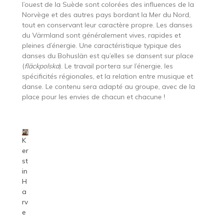
l’ouest de la Suède sont colorées des influences de la
Norvège et des autres pays bordant la Mer du Nord,
tout en conservant leur caractère propre. Les danses
du Värmland sont généralement vives, rapides et
pleines d’énergie. Une caractéristique typique des
danses du Bohuslän est qu’elles se dansent sur place
(
fläckpolska
). Le travail portera sur l’énergie, les
spécificités régionales, et la relation entre musique et
danse. Le contenu sera adapté au groupe, avec de la
place pour les envies de chacun et chacune !
K
er
st
in
H
a
rv
e