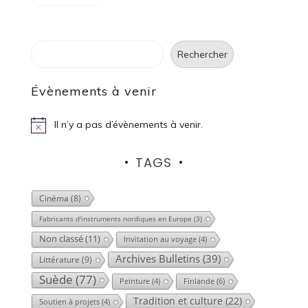
Rechercher
Rechercher
Évènements à venir
Il n’y a pas d’évènements à venir.
N
o
t
TAGS
i
c
e
Cinéma
(8)
Fabricants d'instruments nordiques en Europe
(3)
Non classé
(11)
Invitation au voyage
(4)
Archives Bulletins
(39)
Littérature
(9)
Suède
(77)
Finlande
(6)
Peinture
(4)
Tradition et culture
(22)
Soutien à projets
(4)