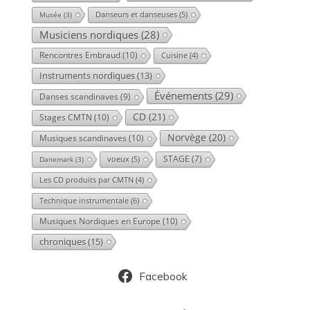
Danseurs et danseuses
(5)
Musée
(3)
Musiciens nordiques
(28)
Rencontres Embraud
(10)
Cuisine
(4)
Instruments nordiques
(13)
Événements
(29)
Danses scandinaves
(9)
CD
(21)
Stages CMTN
(10)
Norvège
(20)
Musiques scandinaves
(10)
voeux
(5)
STAGE
(7)
Danemark
(3)
Les CD produits par CMTN
(4)
Technique instrumentale
(6)
Musiques Nordiques en Europe
(10)
chroniques
(15)
Facebook