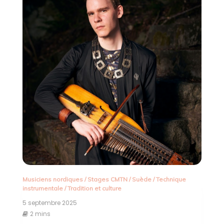
Musiciens nordiques
/
Stages CMTN
/
Suède
/
Technique
instrumentale
/
Tradition et culture
5 septembre 2025
2 mins