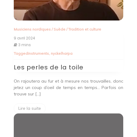
Musiciens nordiques
/
Suède
/
Tradition et culture
9 avril 2024
3 mins
Tagged
instruments
,
nyckelharpa
Les perles de la toile
On rajoutera au fur et à mesure nos trouvailles, donc
jetez un coup d’oeil de temps en temps… Parfois on
trouve sur […]
Lire la suite