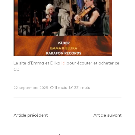
Le site d’Emma et Ellika
ici
pour écouter et acheter ce
CD.
11 mois
221 mots
22 septembre 2025
Navigation
Article précédent
Article suivant
de