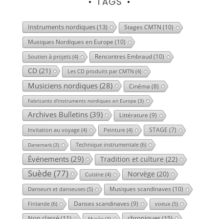
TAGS
Instruments nordiques
(13)
Stages CMTN
(10)
Musiques Nordiques en Europe
(10)
Rencontres Embraud
(10)
Soutien à projets
(4)
CD
(21)
Les CD produits par CMTN
(4)
Musiciens nordiques
(28)
Cinéma
(8)
Fabricants d'instruments nordiques en Europe
(3)
Archives Bulletins
(39)
Littérature
(9)
STAGE
(7)
Invitation au voyage
(4)
Peinture
(4)
Technique instrumentale
(6)
Danemark
(3)
Événements
(29)
Tradition et culture
(22)
Suède
(77)
Norvège
(20)
Cuisine
(4)
Musiques scandinaves
(10)
Danseurs et danseuses
(5)
Danses scandinaves
(9)
Finlande
(6)
voeux
(5)
chroniques
(15)
Non classé
(11)
Musée
(3)