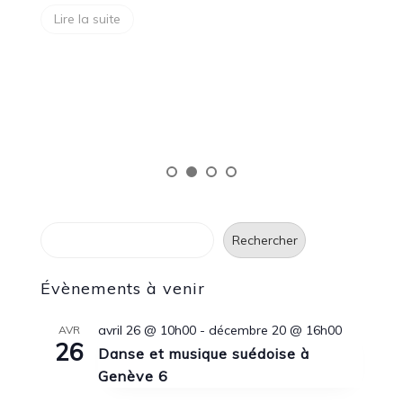
V
ée
Lire la suite
K
«
so
Rechercher
Rechercher
Évènements à venir
avril 26 @ 10h00
-
décembre 20 @ 16h00
AVR
26
Danse et musique suédoise à
Genève 6