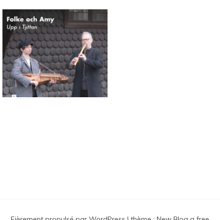
Connaissance des musiques
traditionnelles nordiques
Fièrement propulsé par WordPress
|
thème :
New Blog a free