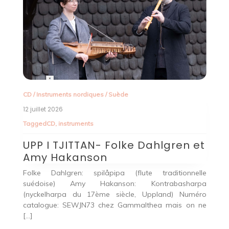
CD
/
Instruments nordiques
/
Suède
12 juillet 2026
Tagged
CD
,
instruments
UPP I TJITTAN- Folke Dahlgren et
Amy Hakanson
C
Folke Dahlgren: spilåpipa (flute traditionnelle
suédoise) Amy Hakanson: Kontrabasharpa
24
(nyckelharpa du 17ème siècle, Uppland) Numéro
T
catalogue: SEWJN73 chez Gammalthea mais on ne
n –
[…]
K
 –