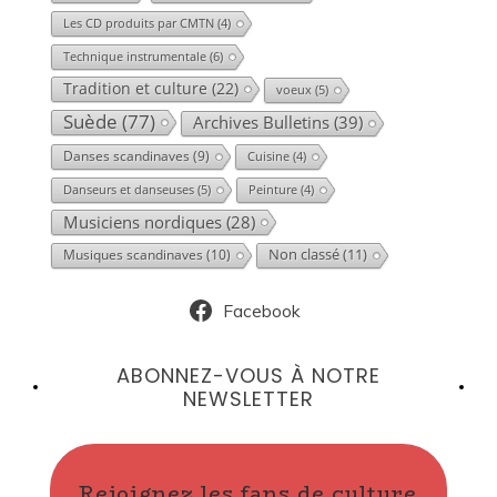
Les CD produits par CMTN
(4)
Technique instrumentale
(6)
Tradition et culture
(22)
voeux
(5)
Suède
(77)
Archives Bulletins
(39)
Danses scandinaves
(9)
Cuisine
(4)
Danseurs et danseuses
(5)
Peinture
(4)
Musiciens nordiques
(28)
Musiques scandinaves
(10)
Non classé
(11)
Facebook
ABONNEZ-VOUS À NOTRE
NEWSLETTER
Rejoignez les fans de culture