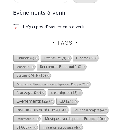
Évènements à venir
Il n’y a pas d’évènements à venir.
N
o
t
TAGS
i
c
e
Littérature
(9)
Cinéma
(8)
Finlande
(6)
Rencontres Embraud
(10)
Musée
(3)
Stages CMTN
(10)
Fabricants d'instruments nordiques en Europe
(3)
Norvège
(20)
chroniques
(15)
Événements
(29)
CD
(21)
Instruments nordiques
(13)
Soutien à projets
(4)
Musiques Nordiques en Europe
(10)
Danemark
(3)
STAGE
(7)
Invitation au voyage
(4)