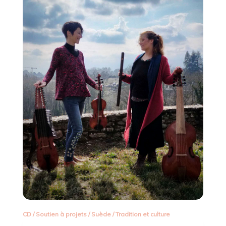
CD
/
Soutien à projets
/
Suède
/
Tradition et culture