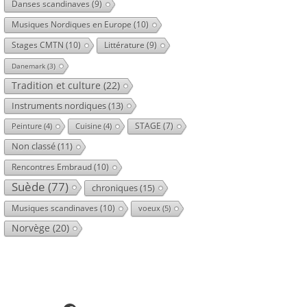
Danses scandinaves
(9)
Musiques Nordiques en Europe
(10)
Stages CMTN
(10)
Littérature
(9)
Danemark
(3)
Tradition et culture
(22)
Instruments nordiques
(13)
STAGE
(7)
Peinture
(4)
Cuisine
(4)
Non classé
(11)
Rencontres Embraud
(10)
Suède
(77)
chroniques
(15)
Musiques scandinaves
(10)
voeux
(5)
Norvège
(20)