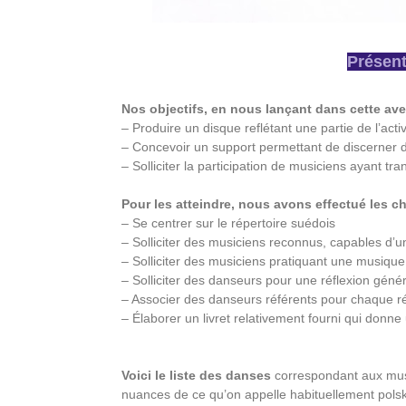
Présent
Nos objectifs, en nous lançant dans cette aven
– Produire un disque reflétant une partie de lʼac
– Concevoir un support permettant de discerner 
– Solliciter la participation de musiciens ayant 
Pour les atteindre, nous avons effectué les ch
– Se centrer sur le répertoire suédois
– Solliciter des musiciens reconnus, capables dʼu
– Solliciter des musiciens pratiquant une musique 
– Solliciter des danseurs pour une réflexion géné
– Associer des danseurs référents pour chaque r
– Élaborer un livret relativement fourni qui donn
Voici le liste des danses
correspondant aux musi
nuances de ce qu’on appelle habituellement polsk