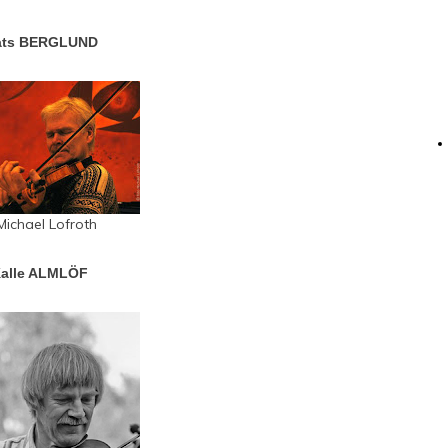
ts BERGLUND
ichael Lofroth
alle ALMLÖF