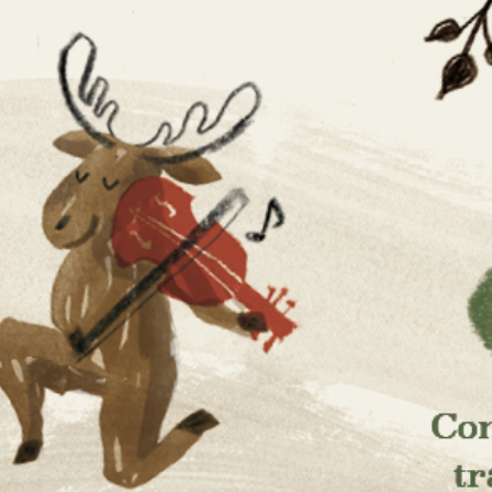
aissanc
ses et de la culture scandinaves
musique