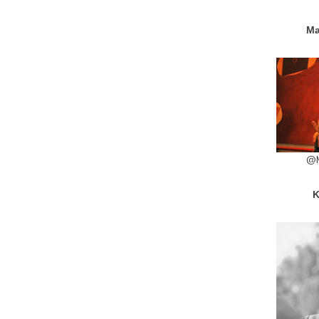
Ma
@M
K