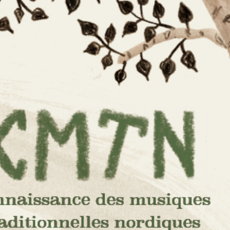
e des
s