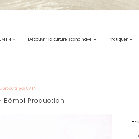
ditionne
nordique
 CMTN
Découvrir la culture scandinave
Pratiquer
D produits par CMTN
– Bémol Production
Év