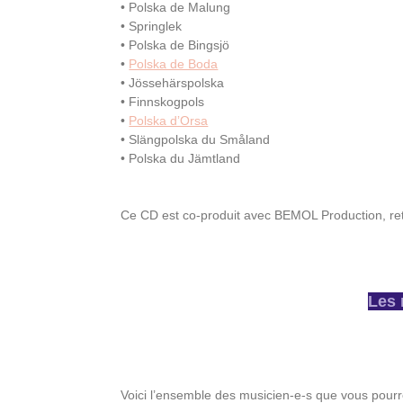
• Polska de Malung
• Springlek
• Polska de Bingsjö
•
Polska de Boda
• Jössehärspolska
• Finnskogpols
•
Polska dʼOrsa
• Slängpolska du Småland
• Polska du Jämtland
Ce CD est co-produit avec BEMOL Production, retr
Les 
Voici l’ensemble des musicien-e-s que vous pourr