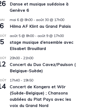
26
Danse et musique suédoise à
Genève 6
mai 6 @ 8h00
-
août 30 @ 17h00
MAI
6
Hilma AF Klint au Grand Palais
août 5 @ 8h00
-
août 9 @ 17h00
OÛT
5
stage musique d’ensemble avec
Elisabet Brouillard
20h00
-
21h00
OÛT
12
Concert du Duo Cavez/Paulson (
Belgique-Suède)
17h40
-
19h50
OÛT
14
Concert de Kongero et Wör
(Suède-Belgique) ; Chansons
oubliées du Plat Pays avec les
voix du Grand Nord