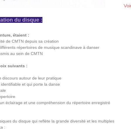
Voi
ation du disque :
ture, étaient :
tivité de CMTN depuis sa création
différents répertoires de musique scandinave à danser
transmis au sein de CMTN
oix suivants :
n discours autour de leur pratique
identifiable et qui porte la danse
rale
épertoire
e un éclairage et une compréhension du répertoire enregistré
ques du disque qui reflète la grande diversité et les multiples
a :