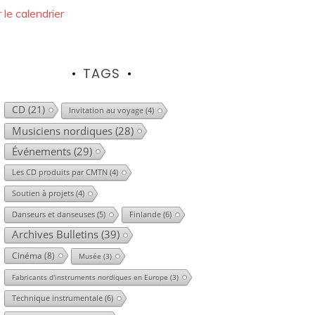
r le calendrier
TAGS
CD
(21)
Invitation au voyage
(4)
Musiciens nordiques
(28)
Événements
(29)
Les CD produits par CMTN
(4)
Soutien à projets
(4)
Danseurs et danseuses
(5)
Finlande
(6)
Archives Bulletins
(39)
Cinéma
(8)
Musée
(3)
Fabricants d'instruments nordiques en Europe
(3)
Technique instrumentale
(6)