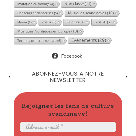
Non classé
(11)
Invitation au voyage
(4)
Musiques scandinaves
(10)
Danseurs et danseuses
(5)
voeux
(5)
STAGE
(7)
Musée
(3)
Peinture
(4)
Musiques Nordiques en Europe
(10)
Événements
(29)
Technique instrumentale
(6)
Facebook
ABONNEZ-VOUS À NOTRE
NEWSLETTER
Rejoignez les fans de culture
scandinave!