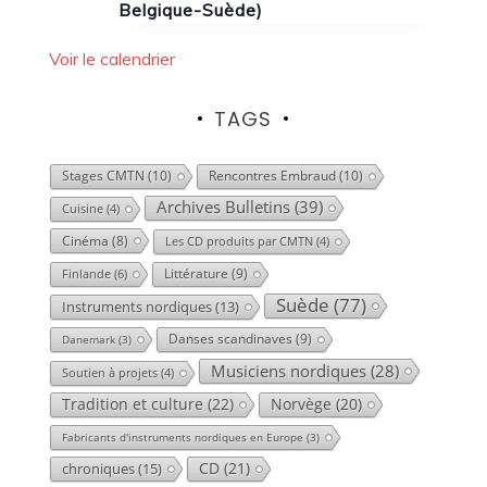
Belgique-Suède)
Voir le calendrier
TAGS
Stages CMTN
(10)
Rencontres Embraud
(10)
Archives Bulletins
(39)
Cuisine
(4)
Cinéma
(8)
Les CD produits par CMTN
(4)
Littérature
(9)
Finlande
(6)
Suède
(77)
Instruments nordiques
(13)
Danses scandinaves
(9)
Danemark
(3)
Musiciens nordiques
(28)
Soutien à projets
(4)
Tradition et culture
(22)
Norvège
(20)
Fabricants d'instruments nordiques en Europe
(3)
CD
(21)
chroniques
(15)