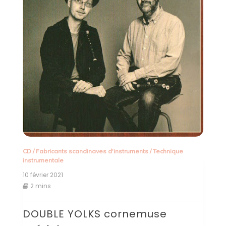
CD
/
Fabricants scandinaves d'instruments
/
Technique
instrumentale
10 février 2021
2 mins
DOUBLE YOLKS cornemuse