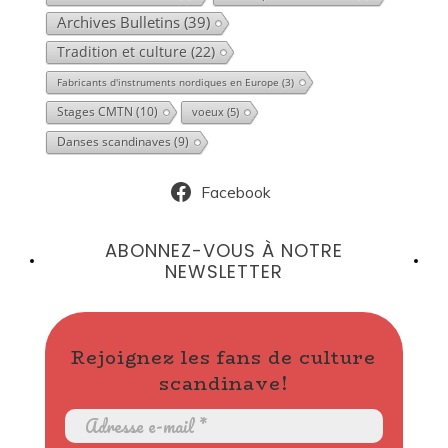
Archives Bulletins
(39)
Tradition et culture
(22)
Fabricants d'instruments nordiques en Europe
(3)
Stages CMTN
(10)
voeux
(5)
Danses scandinaves
(9)
Facebook
ABONNEZ-VOUS À NOTRE
NEWSLETTER
Rejoignez les fans de culture
scandinave!