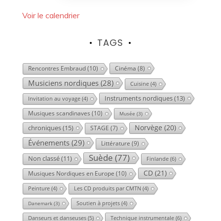
Voir le calendrier
TAGS
Rencontres Embraud
(10)
Cinéma
(8)
Musiciens nordiques
(28)
Cuisine
(4)
Instruments nordiques
(13)
Invitation au voyage
(4)
Musiques scandinaves
(10)
Musée
(3)
Norvège
(20)
chroniques
(15)
STAGE
(7)
Événements
(29)
Littérature
(9)
Suède
(77)
Non classé
(11)
Finlande
(6)
CD
(21)
Musiques Nordiques en Europe
(10)
Peinture
(4)
Les CD produits par CMTN
(4)
Danemark
(3)
Soutien à projets
(4)
Danseurs et danseuses
(5)
Technique instrumentale
(6)