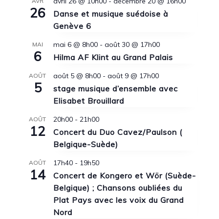
avril 26 @ 10h00
-
décembre 20 @ 16h00
AVR
26
Danse et musique suédoise à
Genève 6
mai 6 @ 8h00
-
août 30 @ 17h00
MAI
6
Hilma AF Klint au Grand Palais
août 5 @ 8h00
-
août 9 @ 17h00
AOÛT
5
stage musique d’ensemble avec
Elisabet Brouillard
20h00
-
21h00
AOÛT
12
Concert du Duo Cavez/Paulson (
Belgique-Suède)
17h40
-
19h50
AOÛT
14
Concert de Kongero et Wör (Suède-
Belgique) ; Chansons oubliées du
Plat Pays avec les voix du Grand
Nord