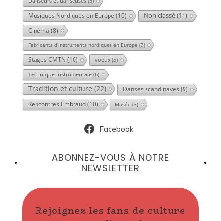
Danseurs et danseuses
(5)
Musiques Nordiques en Europe
(10)
Non classé
(11)
Cinéma
(8)
Fabricants d'instruments nordiques en Europe
(3)
Stages CMTN
(10)
voeux
(5)
Technique instrumentale
(6)
Tradition et culture
(22)
Danses scandinaves
(9)
Rencontres Embraud
(10)
Musée
(3)
Facebook
ABONNEZ-VOUS À NOTRE
NEWSLETTER
Rejoignez les fans de culture