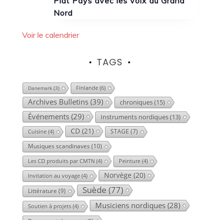
Plat Pays avec les voix du Grand
Nord
Voir le calendrier
TAGS
Finlande
(6)
Danemark
(3)
Archives Bulletins
(39)
chroniques
(15)
Événements
(29)
Instruments nordiques
(13)
CD
(21)
STAGE
(7)
Cuisine
(4)
Musiques scandinaves
(10)
Les CD produits par CMTN
(4)
Peinture
(4)
Norvège
(20)
Invitation au voyage
(4)
Suède
(77)
Littérature
(9)
Musiciens nordiques
(28)
Soutien à projets
(4)