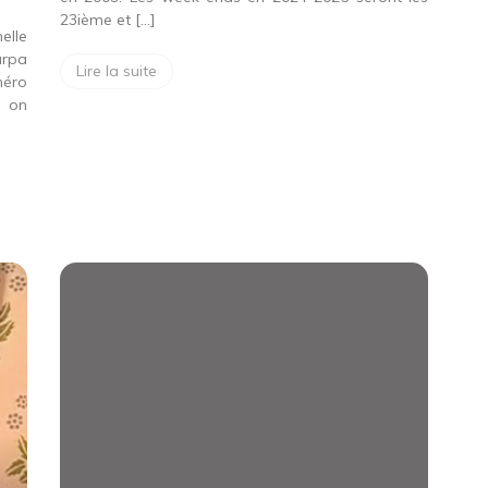
23ième et […]
elle
rpa
Lire la suite
méro
s on