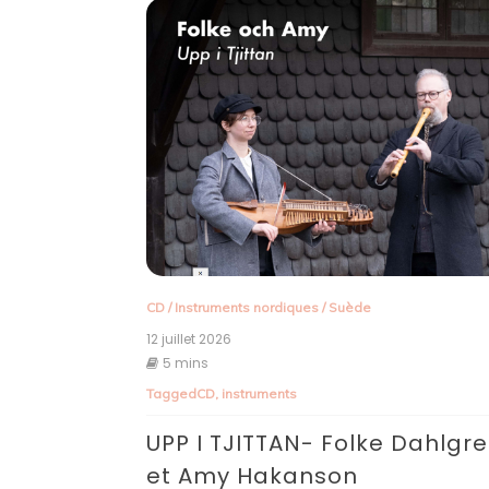
CD
/
Instruments nordiques
/
Suède
12 juillet 2026
5 mins
Tagged
CD
,
instruments
UPP I TJITTAN- Folke Dahlgr
et Amy Hakanson