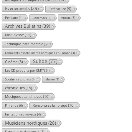
Événements
(29)
Littérature
(9)
voeux
(5)
Peinture
(4)
Danemark
(3)
Archives Bulletins
(39)
Non classé
(11)
Technique instrumentale
(6)
Fabricants d'instruments nordiques en Europe
(3)
Suède
(77)
Cinéma
(8)
Les CD produits par CMTN
(4)
Soutien à projets
(4)
Musée
(3)
chroniques
(15)
Musiques scandinaves
(10)
Rencontres Embraud
(10)
Finlande
(6)
Invitation au voyage
(4)
Musiciens nordiques
(28)
Danseurs et danseuses
(5)