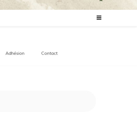
lles
s
Adhésion
Contact