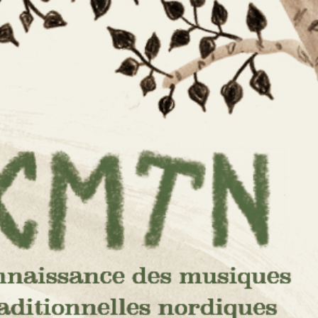
e des
s