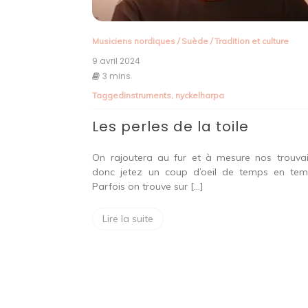
Musiciens nordiques
/
Suède
/
Tradition et culture
9 avril 2024
3 mins
Tagged
instruments
,
nyckelharpa
Les perles de la toile
On rajoutera au fur et à mesure nos trouvail
donc jetez un coup d’oeil de temps en te
Parfois on trouve sur […]
Lire la suite