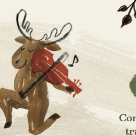
aissanc
ses et de la culture scandinaves
musique