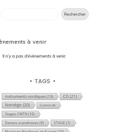
Rechercher
Rechercher
ènements à venir
Il n’y a pas d’évènements à venir.
TAGS
CD
(21)
Instruments nordiques
(13)
Norvège
(20)
Cuisine
(4)
Stages CMTN
(10)
Danses scandinaves
(9)
STAGE
(7)
Musiques Nordiques en Europe
(10)