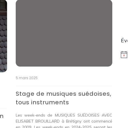
Év
N
o
t
i
5 mars 2025
c
e
Stage de musiques suédoises,
tous instruments
en
Les week-ends de MUSIQUES SUÉDOISES AVEC
ELISABET BROUILLARD à Brétigny ont commencé
en 2009. Les week-ends en 2024-2025 seront les