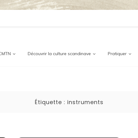
ditionne
nordique
 CMTN
Découvrir la culture scandinave
Pratiquer
Étiquette :
instruments