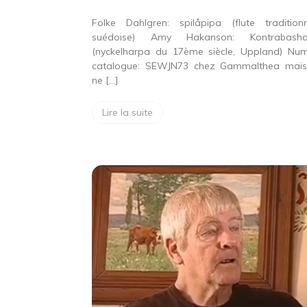
Folke Dahlgren: spilåpipa (flute traditionn
suédoise) Amy Hakanson: Kontrabasha
(nyckelharpa du 17ème siècle, Uppland) Nu
catalogue: SEWJN73 chez Gammalthea mai
ne […]
Lire la suite