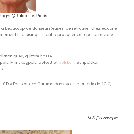
stagni @BaladeTesPieds
a à beaucoup de danseurs(euses) de retrouver chez eux une
ment le plaisir qu’ils ont à pratiquer ce répertoire varié,
 diatoniques, guitare basse.
spols, Finnskogpols, polkett et
polskor
: Senpolska,
rna…
re CD « Polskor och Gammaldans Vol. 1 » au prix de 10 €,
.
M.& J.Y.Lameyre