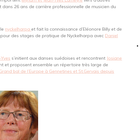
 emportent
Myriam et Jean-Yves Lameyre
vers d’autres
t dans 26 ans de carrière professionnelle de musicien du
 le
nyckelharpa
et fait la connaissance d’Eléonore Billy et de
 pour des stages de pratique de Nyckelharpa avec
Daniel
-Yves
s’initient aux danses suédoises et rencontrent
Josiane
ent et proposent ensemble un répertoire très large de
Grand bal de l’Europe à Gennetines et St.Gervais depuis