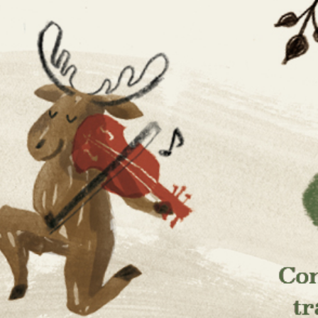
aissanc
ses et de la culture scandinaves
musique