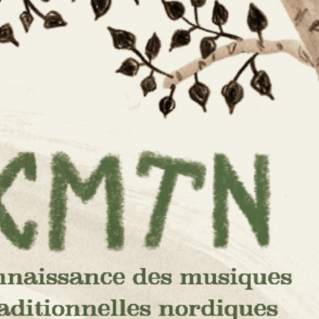
e des
s