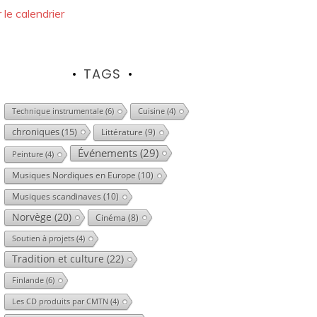
r le calendrier
TAGS
Technique instrumentale
(6)
Cuisine
(4)
chroniques
(15)
Littérature
(9)
Événements
(29)
Peinture
(4)
Musiques Nordiques en Europe
(10)
Musiques scandinaves
(10)
Norvège
(20)
Cinéma
(8)
Soutien à projets
(4)
Tradition et culture
(22)
Finlande
(6)
Les CD produits par CMTN
(4)