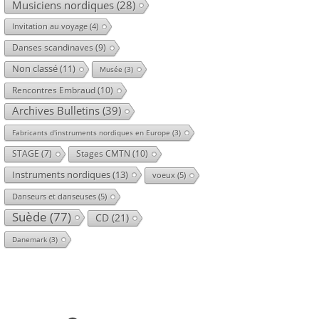
Musiciens nordiques
(28)
Invitation au voyage
(4)
Danses scandinaves
(9)
Non classé
(11)
Musée
(3)
Rencontres Embraud
(10)
Archives Bulletins
(39)
Fabricants d'instruments nordiques en Europe
(3)
Stages CMTN
(10)
STAGE
(7)
Instruments nordiques
(13)
voeux
(5)
Danseurs et danseuses
(5)
Suède
(77)
CD
(21)
Danemark
(3)