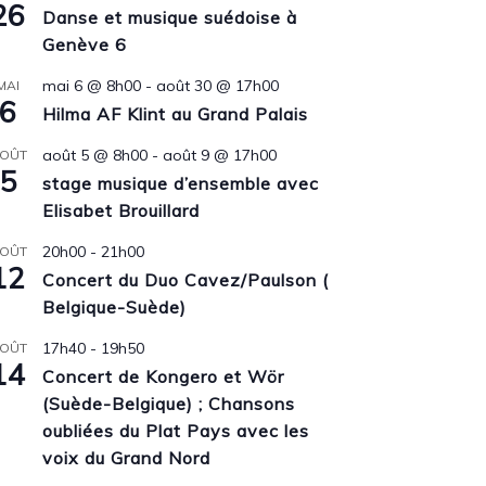
26
Danse et musique suédoise à
Genève 6
mai 6 @ 8h00
-
août 30 @ 17h00
MAI
6
Hilma AF Klint au Grand Palais
août 5 @ 8h00
-
août 9 @ 17h00
OÛT
5
stage musique d’ensemble avec
Elisabet Brouillard
20h00
-
21h00
OÛT
12
Concert du Duo Cavez/Paulson (
Belgique-Suède)
17h40
-
19h50
OÛT
14
Concert de Kongero et Wör
(Suède-Belgique) ; Chansons
oubliées du Plat Pays avec les
voix du Grand Nord