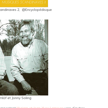
candinaves 2, @Encyclopédisque
lmlöf et Jonny Soling