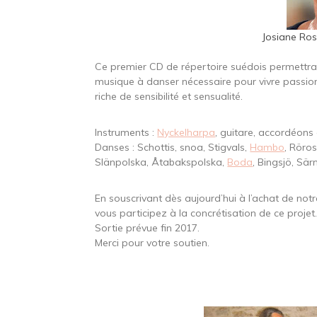
Josiane Ro
Ce premier CD de répertoire suédois permettr
musique à danser nécessaire pour vivre passionné
riche de sensibilité et sensualité.
Instruments :
Nyckelharpa
, guitare, accordéons
Danses : Schottis, snoa, Stigvals,
Hambo
, Röro
Slänpolska, Åtabakspolska,
Boda
, Bingsjö, Sä
En souscrivant dès aujourd’hui à l’achat de not
vous participez à la concrétisation de ce projet
Sortie prévue fin 2017.
Merci pour votre soutien.