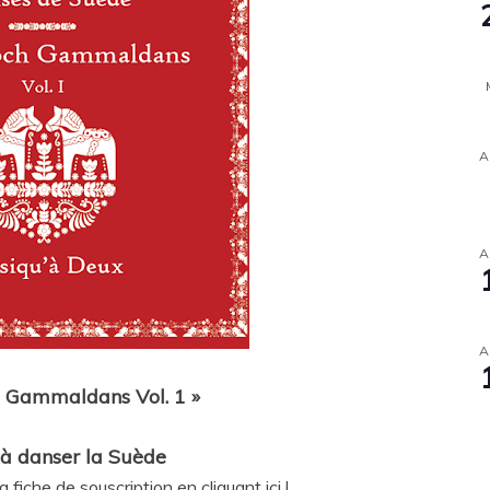
A
A
A
h Gammaldans Vol. 1 »
à danser la Suède
fiche de souscription en cliquant ici !