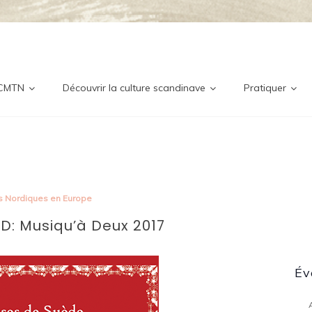
ditionne
nordique
 CMTN
Découvrir la culture scandinave
Pratiquer
s Nordiques en Europe
CD: Musiqu’à Deux 2017
Év