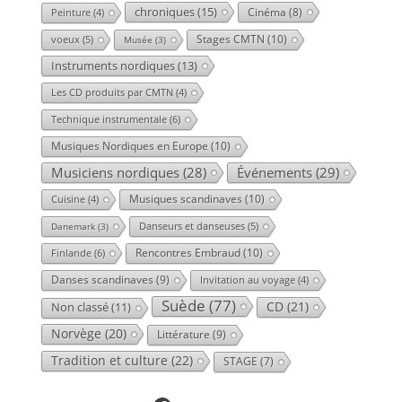
chroniques
(15)
Cinéma
(8)
Peinture
(4)
Stages CMTN
(10)
voeux
(5)
Musée
(3)
Instruments nordiques
(13)
Les CD produits par CMTN
(4)
Technique instrumentale
(6)
Musiques Nordiques en Europe
(10)
Musiciens nordiques
(28)
Événements
(29)
Musiques scandinaves
(10)
Cuisine
(4)
Danseurs et danseuses
(5)
Danemark
(3)
Rencontres Embraud
(10)
Finlande
(6)
Danses scandinaves
(9)
Invitation au voyage
(4)
Suède
(77)
CD
(21)
Non classé
(11)
Norvège
(20)
Littérature
(9)
Tradition et culture
(22)
STAGE
(7)