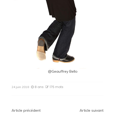
@Geauffrey Bello
8 ans
175 mots
24 juin 2018
Navigation
Article précédent
Article suivant