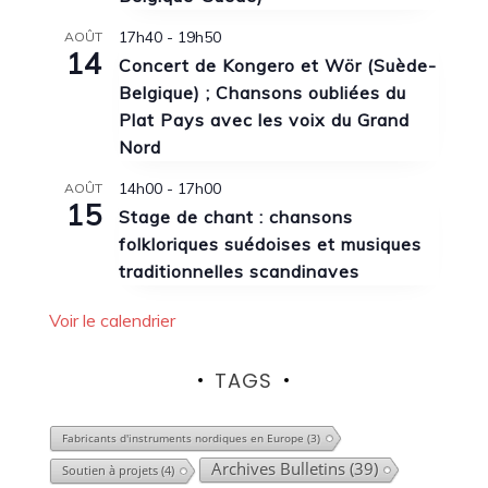
17h40
-
19h50
AOÛT
14
Concert de Kongero et Wör (Suède-
Belgique) ; Chansons oubliées du
Plat Pays avec les voix du Grand
Nord
14h00
-
17h00
AOÛT
15
Stage de chant : chansons
folkloriques suédoises et musiques
traditionnelles scandinaves
Voir le calendrier
TAGS
Fabricants d'instruments nordiques en Europe
(3)
Archives Bulletins
(39)
Soutien à projets
(4)