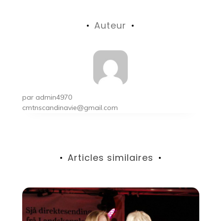
de
Auteur
l’article
par
admin4970
cmtnscandinavie@gmail.com
Articles similaires