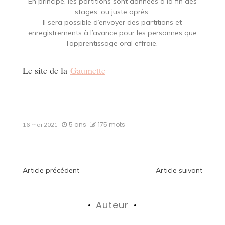
En principe, les partitions sont données à la fin des
stages, ou juste après.
Il sera possible d’envoyer des partitions et
enregistrements à l’avance pour les personnes que
l’apprentissage oral effraie.
Le site de la
Gaumette
5 ans
175 mots
16 mai 2021
Navigation
Article précédent
Article suivant
de
Auteur
l’article