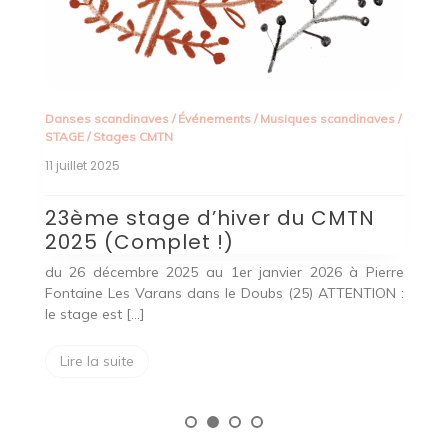
É
s
/
Danses scandinaves
/
Événements
/
Musiques scandinaves
/
STAGE
/
Stages CMTN
26
11 juillet 2025
A
m
23ème stage d’hiver du CMTN
C
2025 (Complet !)
nce
L
du 26 décembre 2025 au 1er janvier 2026 à Pierre
 du
ap
Fontaine Les Varans dans le Doubs (25) ATTENTION :
fa
le stage est […]
Lire la suite