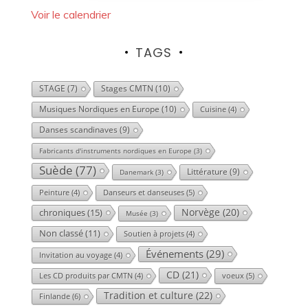
Voir le calendrier
TAGS
Stages CMTN
(10)
STAGE
(7)
Musiques Nordiques en Europe
(10)
Cuisine
(4)
Danses scandinaves
(9)
Fabricants d'instruments nordiques en Europe
(3)
Suède
(77)
Littérature
(9)
Danemark
(3)
Danseurs et danseuses
(5)
Peinture
(4)
Norvège
(20)
chroniques
(15)
Musée
(3)
Non classé
(11)
Soutien à projets
(4)
Événements
(29)
Invitation au voyage
(4)
CD
(21)
voeux
(5)
Les CD produits par CMTN
(4)
Tradition et culture
(22)
Finlande
(6)