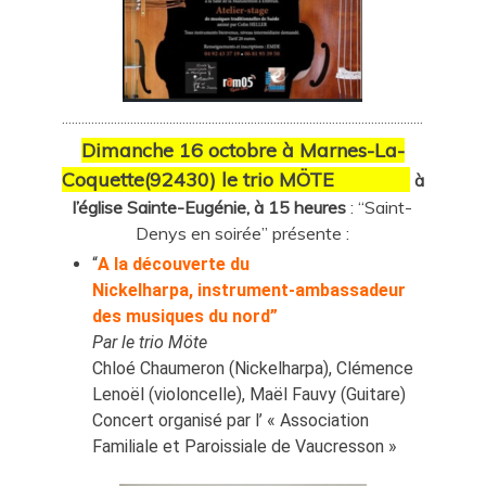
…………………………………………………………………………………………………
Dimanche 16 octobre à Marnes-La-
Coquette(92430) le trio MÖTE
à
l’église Sainte-Eugénie, à 15 heures
: “Saint-
Denys en soirée” présente :
“
A la découverte du
Nickelharpa,
instrument-ambassadeur
des musiques du nord”
Par le trio Möte
Chloé Chaumeron (Nickelharpa), Clémence
Lenoël (violoncelle), Maël Fauvy (Guitare)
Concert organisé par l’ « Association
Familiale et Paroissiale de Vaucresson »