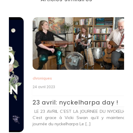
chroniques
24 avril 2023
23 avril: nyckelharpa day !
ch
LE 23 AVRIL C’EST LA JOURNEE DU NYCKELHARPA !
24
C’est grace à Vicki Swan qu’il y maintenant une
journée du nyckelharpa Le […]
V