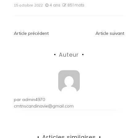
4 ans
851 mots
15 octobre 2022
Navigation
Article précédent
Article suivant
de
Auteur
l’article
par
admin4970
cmtnscandinavie@gmail.com
Articles similaires