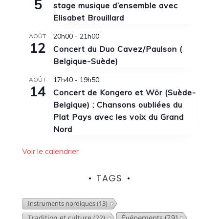
5
stage musique d’ensemble avec
Elisabet Brouillard
20h00
-
21h00
AOÛT
12
Concert du Duo Cavez/Paulson (
Belgique-Suède)
17h40
-
19h50
AOÛT
14
Concert de Kongero et Wör (Suède-
Belgique) ; Chansons oubliées du
Plat Pays avec les voix du Grand
Nord
Voir le calendrier
TAGS
Instruments nordiques
(13)
Événements
(29)
Tradition et culture
(22)