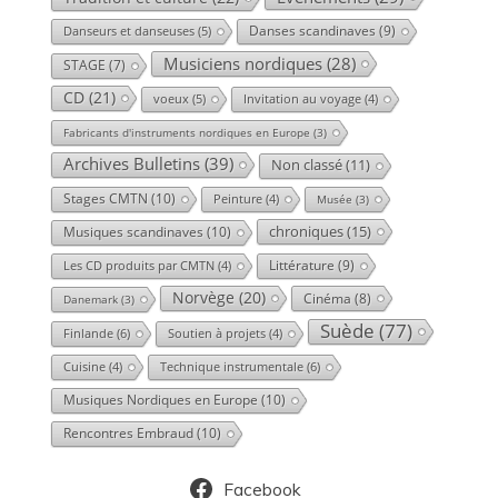
Danses scandinaves
(9)
Danseurs et danseuses
(5)
Musiciens nordiques
(28)
STAGE
(7)
CD
(21)
voeux
(5)
Invitation au voyage
(4)
Fabricants d'instruments nordiques en Europe
(3)
Archives Bulletins
(39)
Non classé
(11)
Stages CMTN
(10)
Peinture
(4)
Musée
(3)
chroniques
(15)
Musiques scandinaves
(10)
Littérature
(9)
Les CD produits par CMTN
(4)
Norvège
(20)
Cinéma
(8)
Danemark
(3)
Suède
(77)
Finlande
(6)
Soutien à projets
(4)
Technique instrumentale
(6)
Cuisine
(4)
Musiques Nordiques en Europe
(10)
Rencontres Embraud
(10)
Facebook