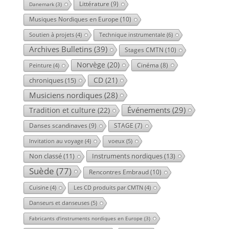
Littérature
(9)
Danemark
(3)
Musiques Nordiques en Europe
(10)
Technique instrumentale
(6)
Soutien à projets
(4)
Archives Bulletins
(39)
Stages CMTN
(10)
Norvège
(20)
Cinéma
(8)
Peinture
(4)
CD
(21)
chroniques
(15)
Musiciens nordiques
(28)
Événements
(29)
Tradition et culture
(22)
Danses scandinaves
(9)
STAGE
(7)
voeux
(5)
Invitation au voyage
(4)
Instruments nordiques
(13)
Non classé
(11)
Suède
(77)
Rencontres Embraud
(10)
Cuisine
(4)
Les CD produits par CMTN
(4)
Danseurs et danseuses
(5)
Fabricants d'instruments nordiques en Europe
(3)