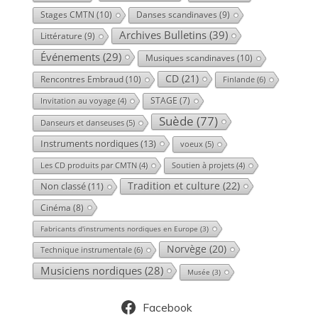
Stages CMTN
(10)
Danses scandinaves
(9)
Archives Bulletins
(39)
Littérature
(9)
Événements
(29)
Musiques scandinaves
(10)
CD
(21)
Rencontres Embraud
(10)
Finlande
(6)
STAGE
(7)
Invitation au voyage
(4)
Suède
(77)
Danseurs et danseuses
(5)
Instruments nordiques
(13)
voeux
(5)
Les CD produits par CMTN
(4)
Soutien à projets
(4)
Tradition et culture
(22)
Non classé
(11)
Cinéma
(8)
Fabricants d'instruments nordiques en Europe
(3)
Norvège
(20)
Technique instrumentale
(6)
Musiciens nordiques
(28)
Musée
(3)
Facebook