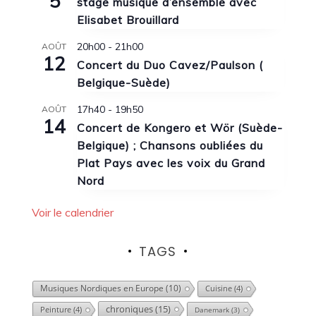
5
stage musique d’ensemble avec
Elisabet Brouillard
20h00
-
21h00
AOÛT
12
Concert du Duo Cavez/Paulson (
Belgique-Suède)
17h40
-
19h50
AOÛT
14
Concert de Kongero et Wör (Suède-
Belgique) ; Chansons oubliées du
Plat Pays avec les voix du Grand
Nord
Voir le calendrier
TAGS
Musiques Nordiques en Europe
(10)
Cuisine
(4)
chroniques
(15)
Peinture
(4)
Danemark
(3)