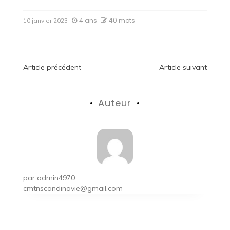
4 ans
40 mots
10 janvier 2023
Navigation
Article précédent
Article suivant
de
Auteur
l’article
par
admin4970
cmtnscandinavie@gmail.com