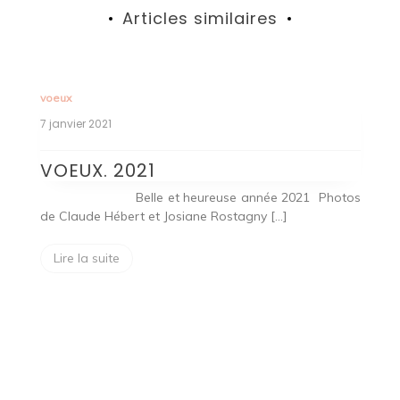
Articles similaires
voeux
vo
7 janvier 2021
17
VOEUX. 2021
V
Belle et heureuse année 2021 Photos
L
de Claude Hébert et Josiane Rostagny […]
q
a
de
Lire la suite