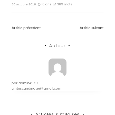
10 ans
389 mots
30 octobre 2016
Navigation
Article précédent
Article suivant
de
Auteur
l’article
par
admin4970
cmtnscandinavie@gmail.com
Articles similaires