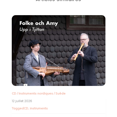
CD
/
Instruments nordiques
/
Suède
12 juillet 2026
Tagged
CD
,
instruments