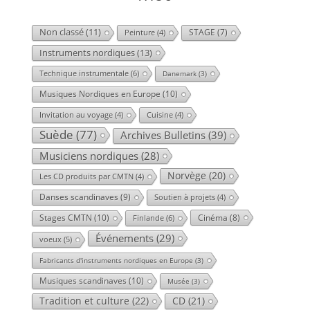
Non classé
(11)
STAGE
(7)
Peinture
(4)
Instruments nordiques
(13)
Technique instrumentale
(6)
Danemark
(3)
Musiques Nordiques en Europe
(10)
Invitation au voyage
(4)
Cuisine
(4)
Suède
(77)
Archives Bulletins
(39)
Musiciens nordiques
(28)
Norvège
(20)
Les CD produits par CMTN
(4)
Danses scandinaves
(9)
Soutien à projets
(4)
Stages CMTN
(10)
Cinéma
(8)
Finlande
(6)
Événements
(29)
voeux
(5)
Fabricants d'instruments nordiques en Europe
(3)
Musiques scandinaves
(10)
Musée
(3)
Tradition et culture
(22)
CD
(21)