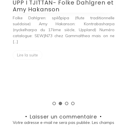
UPP I TJITTAN- Folke Dahlgren et
Amy Hakanson
C
Folke Dahlgren: spilåpipa (flute traditionnelle
suédoise) Amy Hakanson: Kontrabasharpa
24
(nyckelharpa du 17ème siècle, Uppland) Numéro
T
catalogue: SEWJN73 chez Gammalthea mais on ne
n –
[…]
K
 –
V
ée
Lire la suite
K
«
so
Laisser un commentaire
Votre adresse e-mail ne sera pas publiée.
Les champs