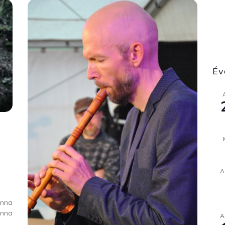
Év
A
Anna
nna
A