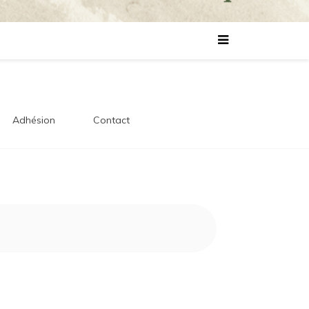
lles
s
Adhésion
Contact