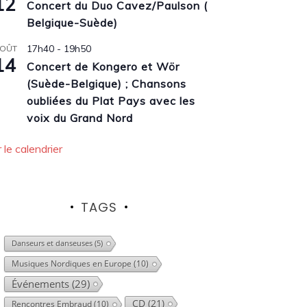
12
Concert du Duo Cavez/Paulson (
Belgique-Suède)
17h40
-
19h50
OÛT
14
Concert de Kongero et Wör
(Suède-Belgique) ; Chansons
oubliées du Plat Pays avec les
voix du Grand Nord
r le calendrier
TAGS
Danseurs et danseuses
(5)
Musiques Nordiques en Europe
(10)
Événements
(29)
CD
(21)
Rencontres Embraud
(10)