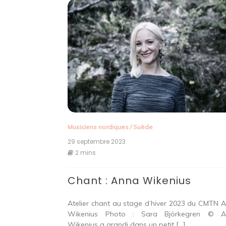
Musiciens nordiques
/
Suède
29 septembre 2023
2 mins
Chant : Anna Wikenius
Atelier chant au stage d’hiver 2023 du CMTN 
Wikenius Photo : Sara Björkegren © A
Wikenius a grandi dans un petit […]