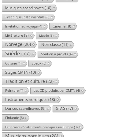
Musiques scandinaves
(10)
Technique instrumentale
(6)
Cinéma
(8)
Invitation au voyage
(4)
Littérature
(9)
Musée
(3)
Norvège
(20)
Non classé
(11)
Suède
(77)
Soutien à projets
(4)
voeux
(5)
Cuisine
(4)
Stages CMTN
(10)
Tradition et culture
(22)
Peinture
(4)
Les CD produits par CMTN
(4)
Instruments nordiques
(13)
Danses scandinaves
(9)
STAGE
(7)
Finlande
(6)
Fabricants d'instruments nordiques en Europe
(3)
Musiciens nordiques
(28)