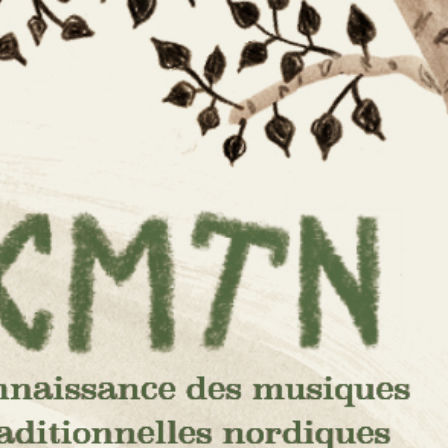
e des
s