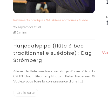
A
Instruments nordiques
/
Musiciens nordiques
/
Suède
25 septembre 2023
2 mins
Härjedalspipa (flûte à bec
traditionnelle suédoise) : Dag
Voi
Strömberg
Atelier de flute suédoise au stage d’hiver 2025 du
CMTN Dag Strömerg Photo : Peter Pedersen ©
Voulez-vous faire la connaissance d’une […]
Lire la suite