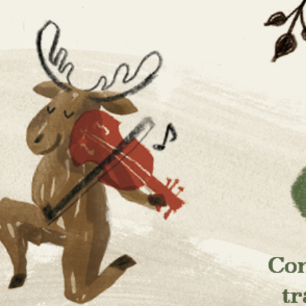
aissanc
ses et de la culture scandinaves
musique