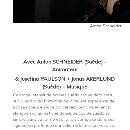
Anton Schneider
Avec Anton SCHNEIDER (Suède) –
Animateur
& Josefina PAULSON + Jonas AKERLUND
(Suède) – Musique
Ce stage intensif de danses suédoises se déroulera
sur 2 jours avec l’intention de vivre une expérience de
danse riche. Ce stage concernera principalement la
slängpolska qui est une danse de couple suédoise
simple dans sa forme et à la fois complexe dans ses
figures, sa profonde connection à la musique et à son