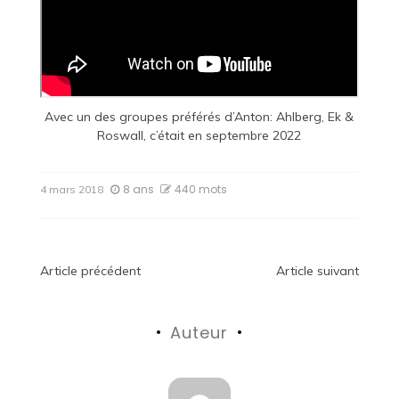
Avec un des groupes préférés d’Anton:
Ahlberg, Ek &
Roswall, c’était en septembre 2022
8 ans
440 mots
4 mars 2018
Navigation
Article précédent
Article suivant
de
Auteur
l’article