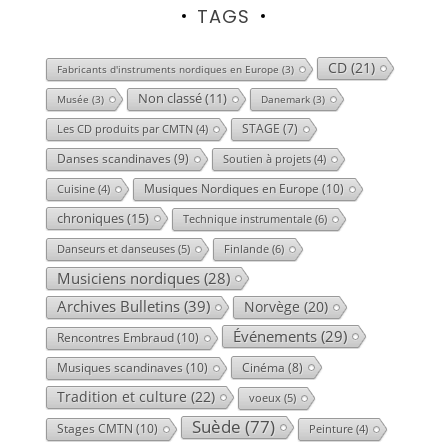
TAGS
CD
(21)
Fabricants d'instruments nordiques en Europe
(3)
Non classé
(11)
Musée
(3)
Danemark
(3)
STAGE
(7)
Les CD produits par CMTN
(4)
Danses scandinaves
(9)
Soutien à projets
(4)
Musiques Nordiques en Europe
(10)
Cuisine
(4)
chroniques
(15)
Technique instrumentale
(6)
Danseurs et danseuses
(5)
Finlande
(6)
Musiciens nordiques
(28)
Archives Bulletins
(39)
Norvège
(20)
Événements
(29)
Rencontres Embraud
(10)
Musiques scandinaves
(10)
Cinéma
(8)
Tradition et culture
(22)
voeux
(5)
Suède
(77)
Stages CMTN
(10)
Peinture
(4)