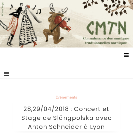
Aller
Connaissance des musiques traditionnelles
Association de promotion des musiques, des danses et de la culture
au
scandinaves
nordiques
contenu
Événements
28,29/04/2018 : Concert et
Stage de Slängpolska avec
Anton Schneider à Lyon