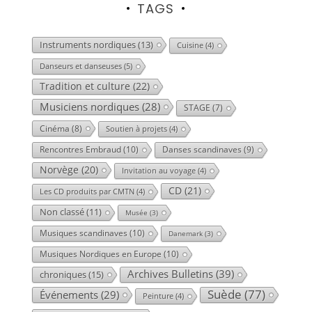
TAGS
Instruments nordiques
(13)
Cuisine
(4)
Danseurs et danseuses
(5)
Tradition et culture
(22)
Musiciens nordiques
(28)
STAGE
(7)
Cinéma
(8)
Soutien à projets
(4)
Rencontres Embraud
(10)
Danses scandinaves
(9)
Norvège
(20)
Invitation au voyage
(4)
CD
(21)
Les CD produits par CMTN
(4)
Non classé
(11)
Musée
(3)
Musiques scandinaves
(10)
Danemark
(3)
Musiques Nordiques en Europe
(10)
Archives Bulletins
(39)
chroniques
(15)
Suède
(77)
Événements
(29)
Peinture
(4)