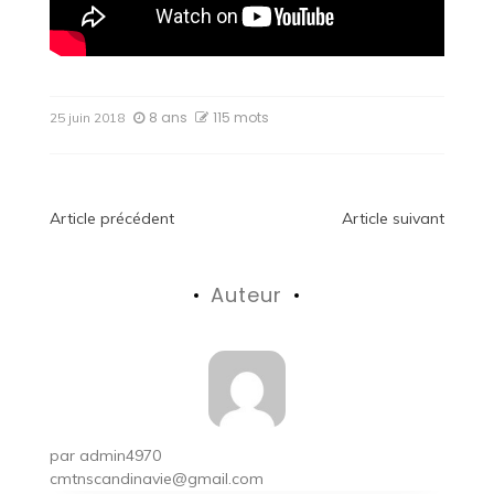
8 ans
115 mots
25 juin 2018
Navigation
Article précédent
Article suivant
de
Auteur
l’article
par
admin4970
cmtnscandinavie@gmail.com