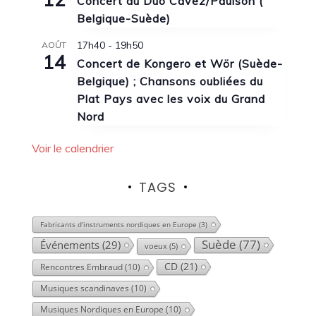
Concert du Duo Cavez/Paulson (
Belgique-Suède)
17h40
-
19h50
AOÛT
14
Concert de Kongero et Wör (Suède-
Belgique) ; Chansons oubliées du
Plat Pays avec les voix du Grand
Nord
Voir le calendrier
TAGS
Fabricants d'instruments nordiques en Europe
(3)
Suède
(77)
Événements
(29)
voeux
(5)
CD
(21)
Rencontres Embraud
(10)
Musiques scandinaves
(10)
Musiques Nordiques en Europe
(10)