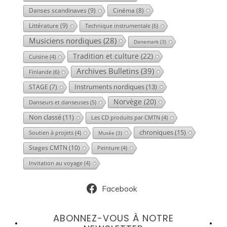
Danses scandinaves
(9)
Cinéma
(8)
Littérature
(9)
Technique instrumentale
(6)
Musiciens nordiques
(28)
Danemark
(3)
Tradition et culture
(22)
Cuisine
(4)
Archives Bulletins
(39)
Finlande
(6)
Instruments nordiques
(13)
STAGE
(7)
Norvège
(20)
Danseurs et danseuses
(5)
Non classé
(11)
Les CD produits par CMTN
(4)
chroniques
(15)
Soutien à projets
(4)
Musée
(3)
Stages CMTN
(10)
Peinture
(4)
Invitation au voyage
(4)
Facebook
ABONNEZ-VOUS À NOTRE