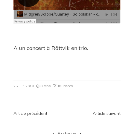
A un concert à
Rättvik
en trio.
8 ans
161 mots
25 juin 2018
Navigation
Article précédent
Article suivant
de