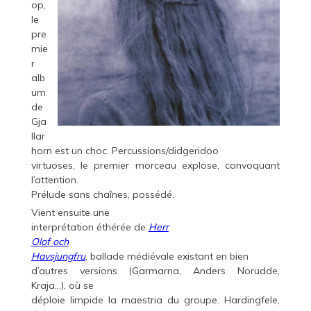
op,
le
pre
mie
r
alb
um
de
Gja
llar
horn est un choc. Percussions/didgeridoo
virtuoses, le premier morceau explose, convoquant
l’attention.
Prélude sans chaînes, possédé.
Vient ensuite une
interprétation éthérée de
Herr
Olof
och
Havsjungfru
, ballade médiévale existant en bien
d’autres versions (Garmarna, Anders Norudde,
Kraja…), où se
déploie limpide la maestria du groupe. Hardingfele,