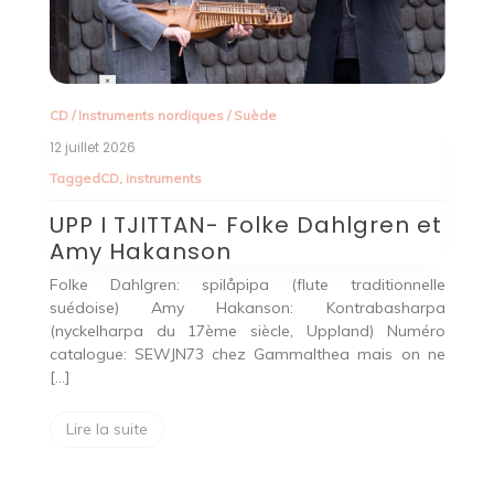
CD
/
Instruments nordiques
/
Suède
12 juillet 2026
Tagged
CD
,
instruments
UPP I TJITTAN- Folke Dahlgren et
Amy Hakanson
C
Folke Dahlgren: spilåpipa (flute traditionnelle
suédoise) Amy Hakanson: Kontrabasharpa
24
(nyckelharpa du 17ème siècle, Uppland) Numéro
T
catalogue: SEWJN73 chez Gammalthea mais on ne
n –
[…]
K
 –
V
ée
Lire la suite
K
«