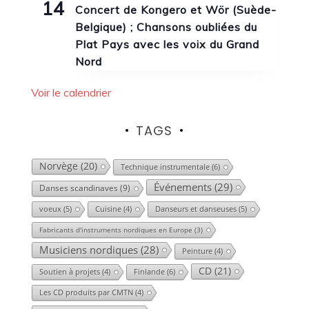
14
Concert de Kongero et Wör (Suède-
Belgique) ; Chansons oubliées du
Plat Pays avec les voix du Grand
Nord
Voir le calendrier
TAGS
Norvège
(20)
Technique instrumentale
(6)
Événements
(29)
Danses scandinaves
(9)
voeux
(5)
Danseurs et danseuses
(5)
Cuisine
(4)
Fabricants d'instruments nordiques en Europe
(3)
Musiciens nordiques
(28)
Peinture
(4)
CD
(21)
Finlande
(6)
Soutien à projets
(4)
Les CD produits par CMTN
(4)