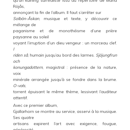
qu’un kulning surréaliste issu du répertoire de Maria
Röjås,
annonçant la fin de l’album. Il faut s’arrêter sur
Solbön-Åskan
, musique et texte, y découvrir ce
mélange de
paganisme et de monothéisme d’une prière
paysanne au soleil
voyant l’irruption d’un dieu vengeur : un morceau clef.
I
riden så
, humain jusqu’au bord des larmes.
Sjöjungfrun
och
konungadottern
, magistral : présence de la nature,
voix
minérale arrangée jusqu’à se fondre dans la brume.
O-vals
,
torrent épuisant le même thème, lessivant l’auditeur
attentif.
Avec ce premier album,
Gjallarhorn se montre au service, asservi à la musique.
Ses quatre
artisans expirent l’art avec exigence, fougue,
générosité.