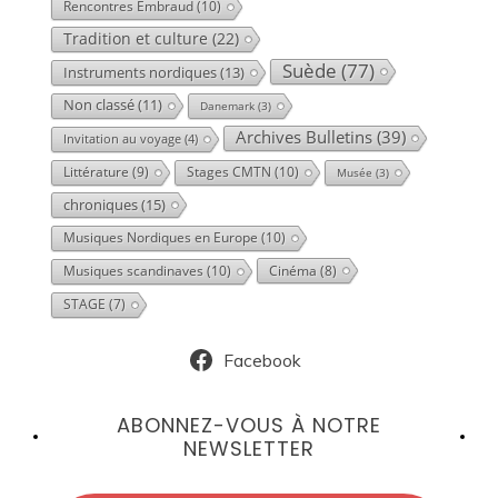
Rencontres Embraud
(10)
Tradition et culture
(22)
Suède
(77)
Instruments nordiques
(13)
Non classé
(11)
Danemark
(3)
Archives Bulletins
(39)
Invitation au voyage
(4)
Littérature
(9)
Stages CMTN
(10)
Musée
(3)
chroniques
(15)
Musiques Nordiques en Europe
(10)
Musiques scandinaves
(10)
Cinéma
(8)
STAGE
(7)
Facebook
ABONNEZ-VOUS À NOTRE
NEWSLETTER