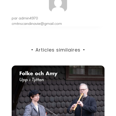
par
admin4970
cmtnscandinavie@gmail.com
Articles similaires