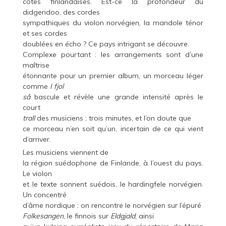
côtes finlandaises. Est-ce la profondeur du
didgeridoo, des cordes
sympathiques du violon norvégien, la mandole ténor
et ses cordes
doublées en écho ? Ce pays intrigant se découvre.
Complexe pourtant : les arrangements sont d’une
maîtrise
étonnante pour un premier album, un morceau léger
comme
I fjol
så
bascule et révèle une grande intensité après le
court
trall
des musiciens ; trois minutes, et l’on doute que
ce morceau n’en soit qu’un, incertain de ce qui vient
d’arriver.
Les musiciens viennent de
la région suédophone de Finlande, à l’ouest du pays.
Le violon
et le texte sonnent suédois, le hardingfele norvégien.
Un concentré
d’âme nordique : on rencontre le norvégien sur l’épuré
Folkesangen
,
le finnois sur
Eldgjald
, ainsi