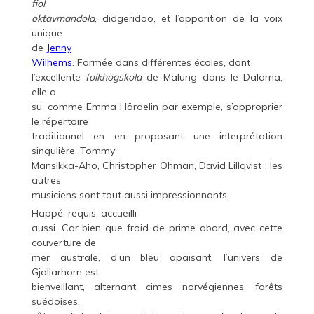
fiol
,
oktavmandola
, didgeridoo, et l’apparition de la voix
unique
de
Jenny
Wilhems
. Formée dans différentes écoles, dont
l’excellente
folkhögskola
de Malung dans le Dalarna,
elle a
su, comme Emma Härdelin par exemple, s’approprier
le répertoire
traditionnel en en proposant une interprétation
singulière. Tommy
Mansikka-Aho, Christopher Öhman, David Lillqvist : les
autres
musiciens sont tout aussi impressionnants.
Happé, requis, accueilli
aussi. Car bien que froid de prime abord, avec cette
couverture de
mer australe, d’un bleu apaisant, l’univers de
Gjallarhorn est
bienveillant, alternant cimes norvégiennes, forêts
suédoises,