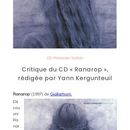
CD
/
Finlande
/
Suède
Critique du CD « Ranarop »,
rédigée par Yann Kergunteuil
Ranarop
(1997) de
Gjallarhorn
.
Dé
cou
vrir
Ra
nar