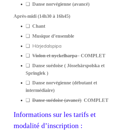
❏
Danse norvégienne (avancé)
Après-midi (14h30 à 16h45)
❏
Chant
❏
Musique d’ensemble
❏ Härjedalspipa
❏
Violon et nyckelharpa
COMPLET
❏
Danse suédoise ( Jössehärspolska et
Springlek )
❏
Danse norvégienne (débutant et
intermédiaire)
❏
Danse suédoise (avancé)
COMPLET
Informations sur les tarifs et
modalité
d’inscription :