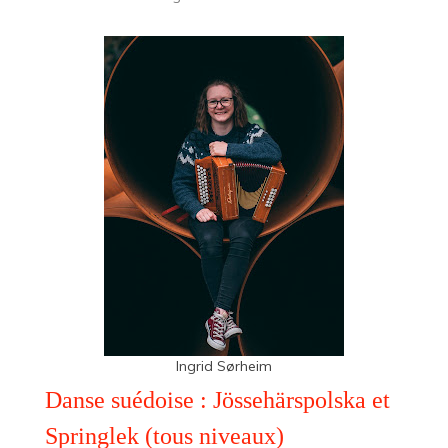
Ingrid Sørheim
Danse suédoise : Jössehärspolska et
Springlek (tous niveaux)