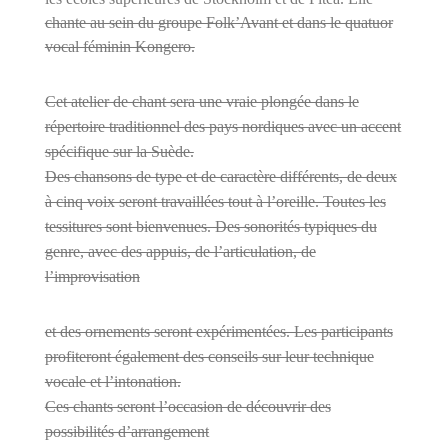
chante au sein du groupe Folk’Avant et dans le quatuor
vocal féminin Kongero.
Cet atelier de chant sera une vraie plongée dans le
répertoire traditionnel des pays nordiques avec un accent
spéci
fi
que sur la Suède.
Des chansons de type et de caractère différents, de deux
à cinq voix seront travaillées tout à l’oreille. Toutes les
tessitures sont bienvenues. Des sonorités typiques du
genre, avec des appuis, de l’articulation, de
l’improvisation
et des ornements seront expérimentées. Les participants
pro
fi
teront également des conseils sur leur technique
vocale et l’intonation.
Ces chants seront l’occasion de découvrir des
possibilités d’arrangement