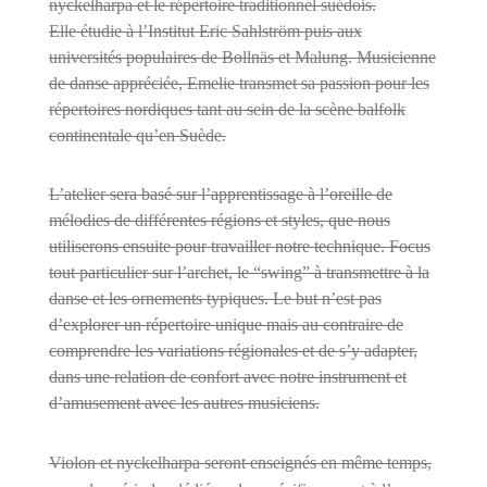
nyckelharpa et le répertoire traditionnel suédois.
Elle étudie à l’Institut Eric Sahlström puis aux
universités populaires de Bollnäs et Malung. Musicienne
de danse appréciée, Emelie transmet sa passion pour les
répertoires nordiques tant au sein de la scène balfolk
continentale qu’en Suède.
L’atelier sera basé sur l’apprentissage à l’oreille de
mélodies de différentes régions et styles, que nous
utiliserons ensuite pour travailler notre technique. Focus
tout particulier sur l’archet, le “swing” à transmettre à la
danse et les ornements typiques. Le but n’est pas
d’explorer un répertoire unique mais au contraire de
comprendre les variations régionales et de s’y adapter,
dans une relation de confort avec notre instrument et
d’amusement avec les autres musiciens.
Violon et nyckelharpa seront enseignés en même temps,