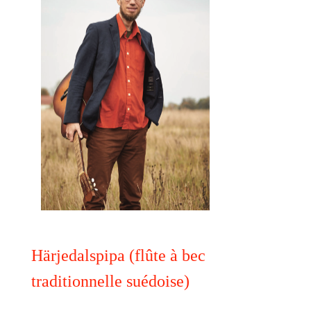
Härjedalspipa (
fl
ûte à bec
traditionnelle suédoise)