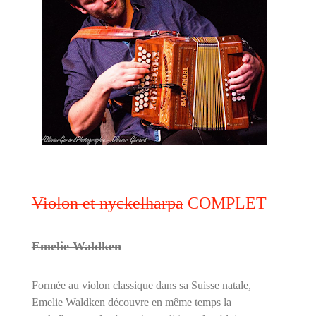
Violon et nyckelharpa
COMPLET
Emelie Waldken
Formée au violon classique dans sa Suisse natale,
Emelie Waldken découvre en même temps la