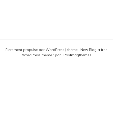
Connaissance des musiques
traditionnelles nordiques
Fièrement propulsé par WordPress
|
thème :
New Blog a free
WordPress theme
: par :
Postmagthemes