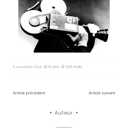
10 ans
208 mots
6 novembre 2016
Navigation
Article précédent
Article suivant
de
Auteur
l’article