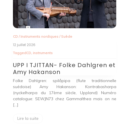
CD
/
Instruments nordiques
/
Suède
12 juillet 2026
Tagged
CD
,
instruments
UPP I TJITTAN- Folke Dahlgren et
Amy Hakanson
C
Folke Dahlgren: spilåpipa (flute traditionnelle
suédoise) Amy Hakanson: Kontrabasharpa
24
(nyckelharpa du 17ème siècle, Uppland) Numéro
T
catalogue: SEWJN73 chez Gammalthea mais on ne
n –
[…]
K
 –
V
ée
Lire la suite
K