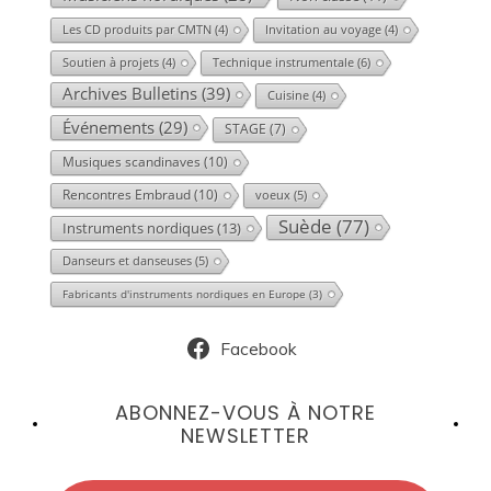
Les CD produits par CMTN
(4)
Invitation au voyage
(4)
Technique instrumentale
(6)
Soutien à projets
(4)
Archives Bulletins
(39)
Cuisine
(4)
Événements
(29)
STAGE
(7)
Musiques scandinaves
(10)
Rencontres Embraud
(10)
voeux
(5)
Suède
(77)
Instruments nordiques
(13)
Danseurs et danseuses
(5)
Fabricants d'instruments nordiques en Europe
(3)
Facebook
ABONNEZ-VOUS À NOTRE
NEWSLETTER