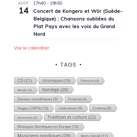
17h40
-
19h50
AOÛT
14
Concert de Kongero et Wör (Suède-
Belgique) ; Chansons oubliées du
Plat Pays avec les voix du Grand
Nord
Voir le calendrier
TAGS
CD
(21)
chroniques
(15)
Peinture
(4)
Norvège
(20)
Musée
(3)
Danses scandinaves
(9)
Finlande
(6)
Stages CMTN
(10)
Littérature
(9)
Cinéma
(8)
Tradition et culture
(22)
Danemark
(3)
Musiques Nordiques en Europe
(10)
Musiciens nordiques
(28)
Non classé
(11)