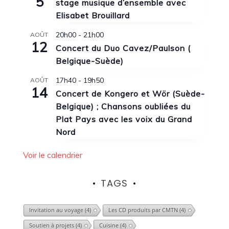
5
stage musique d’ensemble avec
Elisabet Brouillard
20h00
-
21h00
AOÛT
12
Concert du Duo Cavez/Paulson (
Belgique-Suède)
17h40
-
19h50
AOÛT
14
Concert de Kongero et Wör (Suède-
Belgique) ; Chansons oubliées du
Plat Pays avec les voix du Grand
Nord
Voir le calendrier
TAGS
Invitation au voyage
(4)
Les CD produits par CMTN
(4)
Soutien à projets
(4)
Cuisine
(4)