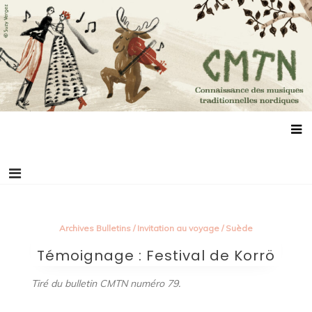
Aller
Connaissance des musiques traditionnelles
Association de promotion des musiques, des danses et de la culture
au
scandinaves
nordiques
contenu
Archives Bulletins
/
Invitation au voyage
/
Suède
Témoignage : Festival de Korrö
Tiré du bulletin CMTN numéro 79.