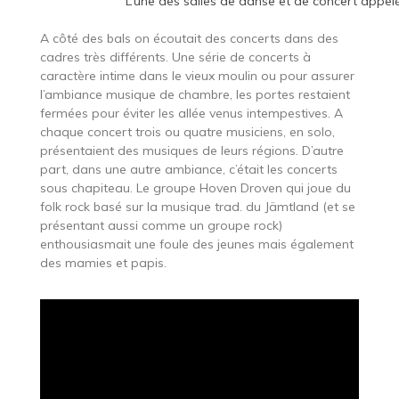
L’une des salles de danse et de concert appe
A côté des bals on écoutait des concerts dans des
cadres très différents. Une série de concerts à
caractère intime dans le vieux moulin ou pour assurer
l’ambiance musique de chambre, les portes restaient
fermées pour éviter les allée venus intempestives. A
chaque concert trois ou quatre musiciens, en solo,
présentaient des musiques de leurs régions. D’autre
part, dans une autre ambiance, c’était les concerts
sous chapiteau. Le groupe Hoven Droven qui joue du
folk rock basé sur la musique trad. du Jämtland (et se
présentant aussi comme un groupe rock)
enthousiasmait une foule des jeunes mais également
des mamies et papis.