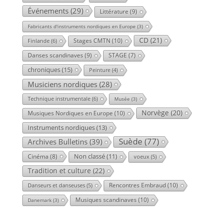
Événements
(29)
Littérature
(9)
Fabricants d'instruments nordiques en Europe
(3)
CD
(21)
Stages CMTN
(10)
Finlande
(6)
Danses scandinaves
(9)
STAGE
(7)
chroniques
(15)
Peinture
(4)
Musiciens nordiques
(28)
Technique instrumentale
(6)
Musée
(3)
Norvège
(20)
Musiques Nordiques en Europe
(10)
Instruments nordiques
(13)
Suède
(77)
Archives Bulletins
(39)
Cinéma
(8)
Non classé
(11)
voeux
(5)
Tradition et culture
(22)
Rencontres Embraud
(10)
Danseurs et danseuses
(5)
Musiques scandinaves
(10)
Danemark
(3)