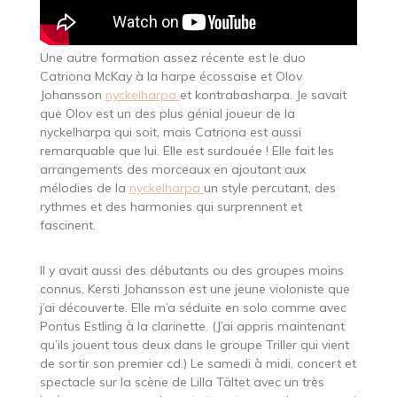
Une autre formation assez récente est le duo
Catriona McKay à la harpe écossaise et Olov
Johansson
nyckelharpa
et kontrabasharpa. Je savait
que Olov est un des plus génial joueur de la
nyckelharpa qui soit, mais Catriona est aussi
remarquable que lui. Elle est surdouée ! Elle fait les
arrangements des morceaux en ajoutant aux
mélodies de la
nyckelharpa
un style percutant, des
rythmes et des harmonies qui surprennent et
fascinent.
Il y avait aussi des débutants ou des groupes moins
connus. Kersti Johansson est une jeune violoniste que
j’ai découverte. Elle m’a séduite en solo comme avec
Pontus Estling à la clarinette. (J’ai appris maintenant
qu’ils jouent tous deux dans le groupe Triller qui vient
de sortir son premier cd.) Le samedi à midi, concert et
spectacle sur la scène de Lilla Tältet avec un très