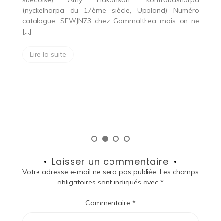
pa
V
24 septembre 2025
ro
F
Tagged
baroque
ne
E
KLOCKARNA: Jenny Demaret et
r
Vanessa Virot
qu
Klockarna? On pense à une horloge…..En fait les
« klockarna » ce sont des sonneurs de cloches,
souvent des maitres de chapelle qui au […]
Lire la suite
Laisser un commentaire
Votre adresse e-mail ne sera pas publiée.
Les champs
obligatoires sont indiqués avec
*
Commentaire
*