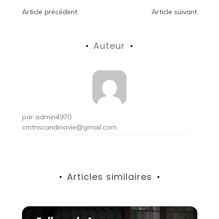
Navigation
Article précédent
Article suivant
de
Auteur
l’article
par
admin4970
cmtnscandinavie@gmail.com
Articles similaires